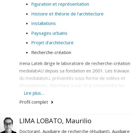
Figuration et représentation
Histoire et théorie de l'architecture
Installations
Paysages urbains
Projet d'architecture
Recherche-création
Irena Latek dirige le laboratoire de recherche-création
medialabAU depuis sa fondation en 2001. Les travaux
du medialabAU, présentés sous forme de vidéos et
d’installations, cherchent à voir et à comprendre les
mutations de la ville contemporaine en interrogeant la
Lire plus…
conception numérique et la figuration en architecture.
Profil complet
Ils s’intéressent en particulier à la dimension culturelle
et politique de l’espace public. Faisant du mouvement le
LIMA LOBATO, Maurilio
premier niveau de la pensée du projet, medialabAU
cherche à construire le sens de l'espace à l'aide d'outils
Doctorant, Auxiliaire de recherche (étudiant), Auxiliaire