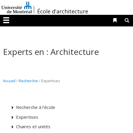
Passer
/
au
École d'architecture
contenu
Liens 
R
Menu
Experts en : Architecture
Accueil
/
Recherche
/
Expertises
Recherche à l'école
Expertises
Chaires et unités