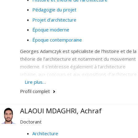
Pédagogie du projet
Projet d'architecture
Époque moderne
Époque contemporaine
Georges Adamczyk est spécialiste de l’histoire et de la
théorie de l’architecture et notamment du mouvement
moderne. Il s’intéresse également à l’architecture
urbaine, aux concours et aux expositions d’architecture
ainsi qu’à la critique architecturale. Ses recherches
Lire plus…
concernent aussi la pédagogie du projet architectural. Il
Profil complet
contribue régulièrement aux travaux de recherche du
Laboratoire d'étude de l'architecture potentielle
ALAOUI MDAGHRI, Achraf
(LEAP).
Doctorant
Architecture