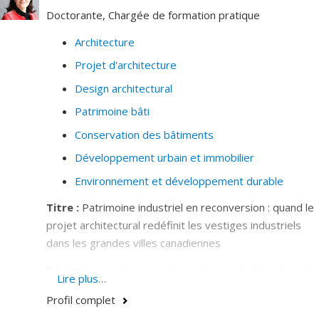
Doctorante, Chargée de formation pratique
Architecture
Projet d'architecture
Design architectural
Patrimoine bâti
Conservation des bâtiments
Développement urbain et immobilier
Environnement et développement durable
Titre :
Patrimoine industriel en reconversion : quand le
projet architectural redéfinit les vestiges industriels
dans les grandes villes canadiennes
Résumé :
Les régions métropolitaines du Canada sont
Lire plus…
confrontées au phénomène des vestiges post-
Profil complet
industriels, caractérisés par leur obsolescence.