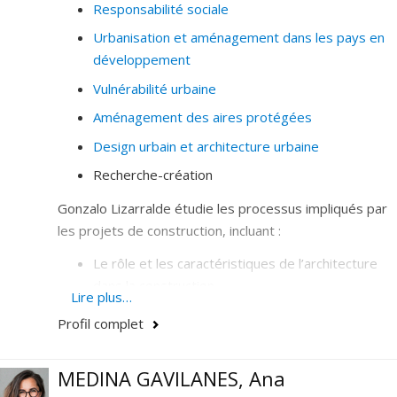
Responsabilité sociale
Urbanisation et aménagement dans les pays en
développement
Vulnérabilité urbaine
Aménagement des aires protégées
Design urbain et architecture urbaine
Recherche-création
Gonzalo Lizarralde étudie les processus impliqués par
les projets de construction, incluant :
Le rôle et les caractéristiques de l’architecture
dans la construction,
Lire plus…
La gestion de projets d'aménagement et la
Profil complet
gestion de l’information,
La maîtrise d’ouvrage et le design
MEDINA GAVILANES, Ana
organisationnel,