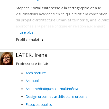
Stephan Kowal s’intéresse à la cartographie et aux
visualisations avancées en ce qui a trait à la conception
du projet d’architecture urbain et territorial, ainsi qu’aux
approches à la pensée critique en relation aux enjeux
actuels et culturels de l’architecture. Ses recherches
Lire plus…
portent sur des lectures attentives d’artefacts
Profil complet
contemporains et plus anciens, cherchant de nouvelles
compréhensions face aux complexités, aux
LATEK, Irena
développements des visualisations et de leurs
influences sur la fabrication des territoires et
Professeure titulaire
l'architecture qui en découle.
Architecture
Art public
Arts médiatiques et multimédia
Design urbain et architecture urbaine
Espaces publics