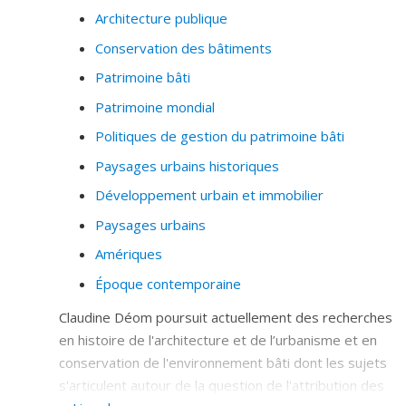
Architecture publique
ricochet, sur la pratique professionnelle.
Conservation des bâtiments
Une autre préoccupation majeure de ses études porte
sur la modélisation des échanges thermiques et sur
Patrimoine bâti
l’importance des éléments du climat qui affectent le
Patrimoine mondial
bâtiment et les usagers, avec l’objectif d’encourager un
Politiques de gestion du patrimoine bâti
« développement durable » appliqué à l'architecture.
Paysages urbains historiques
Développement urbain et immobilier
Paysages urbains
Amériques
Époque contemporaine
Claudine Déom poursuit actuellement des recherches
en histoire de l'architecture et de l’urbanisme et en
conservation de l'environnement bâti dont les sujets
s'articulent autour de la question de l'attribution des