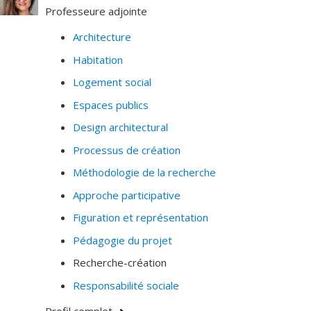
Professeure adjointe
La reconstruction après les catastrophes
naturelles.
Architecture
Faisant partie d’un programme de recherche à long
Habitation
terme, son travail porte spécifiquement sur les
Logement social
conséquences des décisions stratégiques des
Espaces publics
donneurs d’ouvrage sur l’organisation et la gestion du
Design architectural
processus de construction lui-même, en fonction des
rôles des participants et de leurs relations.
Processus de création
Méthodologie de la recherche
Approche participative
Figuration et représentation
Pédagogie du projet
Recherche-création
Responsabilité sociale