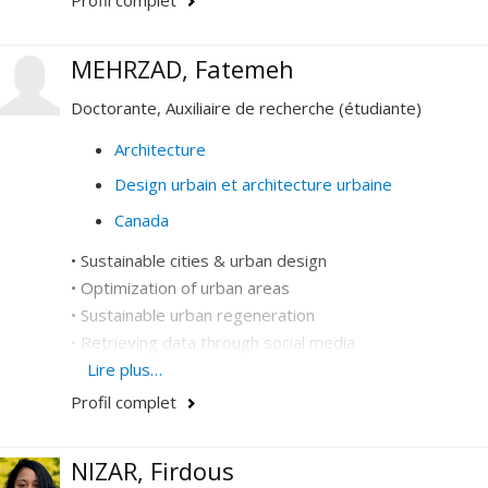
Profil complet
MEHRZAD, Fatemeh
Doctorante, Auxiliaire de recherche (étudiante)
Architecture
Design urbain et architecture urbaine
Canada
• Sustainable cities & urban design
• Optimization of urban areas
• Sustainable urban regeneration
• Retrieving data through social media
• Reshaping civic engagement through social media
Lire plus…
Profil complet
NIZAR, Firdous