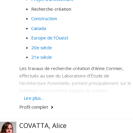
Recherche-création
Construction
Canada
Europe de l’Ouest
20e siècle
21e siècle
Les travaux de recherche-création d’Anne Cormier,
effectués au sein du Laboratoire d’Étude de
l’Architecture Potentielle, portent principalement sur le
logement social comme espace de création,
d'innovation et de critiques dans les centres-villes
Lire plus…
canadiens et sur le projet contemporain.
Profil complet
À titre d’architecte, elle contribue aux travaux de
l’Atelier Big City depuis sa création en 1987. Ces
COVATTA, Alice
travaux, projets construits, concours, installations et