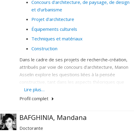
Concours d'architecture, de paysage, de design
et d'urbanisme
Projet d'architecture
Équipements culturels
Techniques et matériaux
Construction
Dans le cadre de ses projets de recherche-création,
attribués par voie de concours d'architecture, Manon
Asselin explore les questions liées à la pensée
constructive, tant dans les aspects théoriques que
pratiques, à travers une démarche d'expérimentation
Lire plus…
technique. Cette expérimentation, qui porte sur la
Profil complet
matérialisation du projet architectural, est générée et
produite à même le processus de conception et met
BAFGHINIA, Mandana
en lumière le fait que le concevoir spatial et le faire
matériel ne sont pas nécessairement linéaires, mais
Doctorante