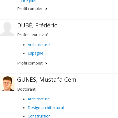
valeurs patrimoniales. Ses intérêts de recherche
Lire plus…
portent également sur les processus d’appropriation
Profil complet
du patrimoine, et les valeurs du patrimoine qui
l'associent au développement durable.
DUBÉ, Frédéric
Professeur invité
Architecture
Espagne
Profil complet
GUNES, Mustafa Cem
Doctorant
Architecture
Design architectural
Construction