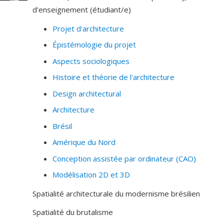
considérés non conventionnels pour la discipline de
d'enseignement (étudiant/e)
l'architecture, essayant par-là d'élargir le territoire du
Projet d'architecture
projet et d'enrichir la palette de ses moyens. Irena
Épistémologie du projet
Latek est également membre fondateur du iACT
(institut Arts Cultures et Technologies) créé en 2008 à
Aspects sociologiques
l'Université de Montréal et a dirigé de 1997 à 2000
Histoire et théorie de l'architecture
l'Institut de recherche en histoire de l'architecture
Design architectural
(IRHA), organisme interdisciplinaire de l'Université de
Montréal, l'Université McGill et du Centre Canadien
Architecture
d'Architecture.
Brésil
Amérique du Nord
Conception assistée par ordinateur (CAO)
Modélisation 2D et 3D
Spatialité architecturale du modernisme brésilien
Spatialité du brutalisme