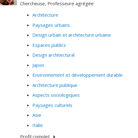
Chercheuse, Professeure agrégée
mises en espace, combinent la recherche de thèmes
pertinents et percutants à l’usage inventif de matériaux
Architecture
et d’assemblages. Le slogan dont s’est doté l’atelier
Paysages urbains
«Make architecture a public policy» souligne
Design urbain et architecture urbaine
l’importance de la dimension publique de l’architecture
pour le groupe.
Espaces publics
Design architectural
Japon
Environnement et développement durable
Architecture publique
Aspects sociologiques
Paysages culturels
Asie
Italie
Profil complet