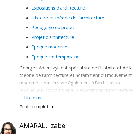
Expositions d'architecture
Histoire et théorie de l'architecture
Pédagogie du projet
Projet d'architecture
Époque moderne
Époque contemporaine
Georges Adamczyk est spécialiste de l’histoire et de la
théorie de l’architecture et notamment du mouvement
moderne. Il s’intéresse également à l’architecture
urbaine, aux concours et aux expositions d’architecture
ainsi qu’à la critique architecturale. Ses recherches
Lire plus…
concernent aussi la pédagogie du projet architectural. Il
Profil complet
contribue régulièrement aux travaux de recherche du
Laboratoire d'étude de l'architecture potentielle
AMARAL, Izabel
(LEAP).