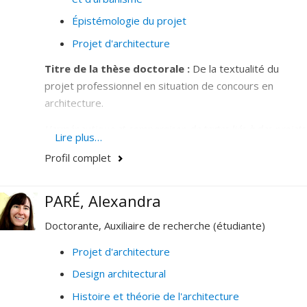
l’importance de la dimension publique de l’architecture
Épistémologie du projet
pour le groupe.
Projet d'architecture
Titre de la thèse doctorale :
De la textualité du
projet professionnel en situation de concours en
architecture.
Herméneutique et comparaison de textes liés à des projets
Lire plus…
lauréats de concours d’architecture au Québec entre 2010
Profil complet
et 2020
Cette recherche porte sur des textes contemporains
PARÉ, Alexandra
qui accompagnent des projets lauréats de concours
d’architecture au Québec. Elle part d’un constat :
Doctorante, Auxiliaire de recherche (étudiante)
l’architecture est une discipline du projet et du chantier,
Projet d'architecture
mais elle est aussi concernée depuis des siècles par
Design architectural
l’écriture et la publication, ne serait-ce qu’aux prémices
de la conscience disciplinaire à la Renaissance. Entre
Histoire et théorie de l'architecture