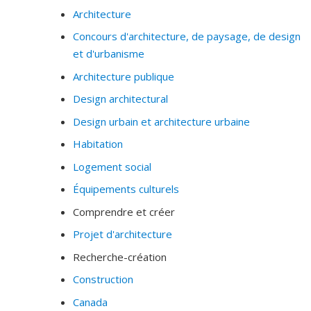
Architecture
Histoire et théorie de l'architecture.
Concours d'architecture, de paysage, de design
Raisonnement analogique, construction des
et d'urbanisme
métaphores et pratiques cognitives du projet
d'architecture (en situation professionnelle ou en
Architecture publique
situation pédagogique).
Design architectural
Pratiques du jugement architectural (jurys de
Design urbain et architecture urbaine
concours).
Habitation
Création et innovation dans les disciplines du
Logement social
projet (théories de la conception et du "design
thinking").
Équipements culturels
Études portant sur le rapport au corps en
Comprendre et créer
architecture et en paysage.
Projet d'architecture
Recherche-création
Construction
Canada