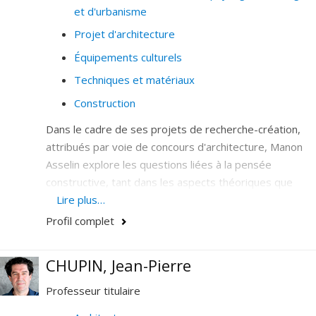
et d'urbanisme
Projet d'architecture
Équipements culturels
Techniques et matériaux
Construction
Dans le cadre de ses projets de recherche-création,
attribués par voie de concours d'architecture, Manon
Asselin explore les questions liées à la pensée
constructive, tant dans les aspects théoriques que
pratiques, à travers une démarche d'expérimentation
Lire plus…
technique. Cette expérimentation, qui porte sur la
Profil complet
matérialisation du projet architectural, est générée et
produite à même le processus de conception et met
CHUPIN, Jean-Pierre
en lumière le fait que le concevoir spatial et le faire
matériel ne sont pas nécessairement linéaires, mais
Professeur titulaire
procèdent plutôt par boucles rétroactives.