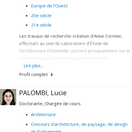
Europe de l’Ouest
20e siècle
21e siècle
Les travaux de recherche-création d’Anne Cormier,
effectués au sein du Laboratoire d’Étude de
l’Architecture Potentielle, portent principalement sur le
logement social comme espace de création,
d'innovation et de critiques dans les centres-villes
Lire plus…
canadiens et sur le projet contemporain.
Profil complet
À titre d’architecte, elle contribue aux travaux de
l’Atelier Big City depuis sa création en 1987. Ces
PALOMBI, Lucie
travaux, projets construits, concours, installations et
Doctorante, Chargée de cours
mises en espace, combinent la recherche de thèmes
pertinents et percutants à l’usage inventif de matériaux
Architecture
et d’assemblages. Le slogan dont s’est doté l’atelier
Concours d'architecture, de paysage, de design
«Make architecture a public policy» souligne
et d'urbanisme