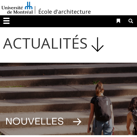
Passer
/
au
École d'architecture
contenu
Liens 
R
Menu
ACTUALITÉS