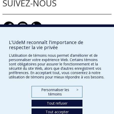
SUIVEZ-NOUS
L’UdeM reconnaît l’importance de
respecter la vie privée
École d'architecture
L’utilisation de témoins nous permet d’améliorer et de
École de design
personnaliser votre expérience Web. Certains témoins
sont obligatoires pour assurer le fonctionnement et la
École d'urbanisme et d'architecture de paysage
sécurité du site Web, alors que d’autres enregistrent vos
préférences. En acceptant tout, vous consentez à notre
utilisation de témoins pour mieux répondre à vos besoins.
Faculté de l'aménagement
Personnaliser les
>
témoins
Plan du site
Accessibilité
Tout refuser
Tout accepter