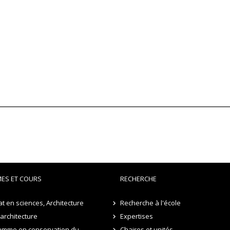
ES ET COURS
RECHERCHE
t en sciences, Architecture
Recherche à l'école
 architecture
Expertises
amme en conservation du
Chaires et unités