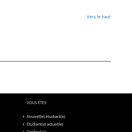
Vers le haut
VOUS ÊTES
Nouvel(le) étudiant(e)
Étudiant(e) actuel(le)
Diplômé(e)