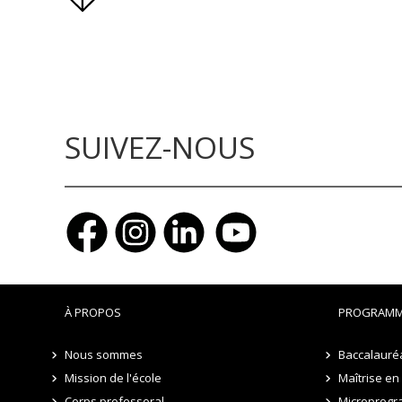
SUIVEZ-NOUS
À PROPOS
PROGRAMM
Nous sommes
Baccalauréa
Mission de l'école
Maîtrise en
Corps professoral
Microprogr