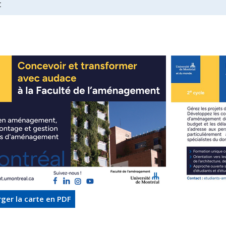
t
ger la carte
en PDF