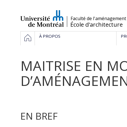
Passer
au
contenu
/
Faculté de l'aménagement
École d'architecture
Navigation
ACCUEIL
À PROPOS
PR
principale
MAITRISE EN M
D’AMÉNAGEME
EN BREF