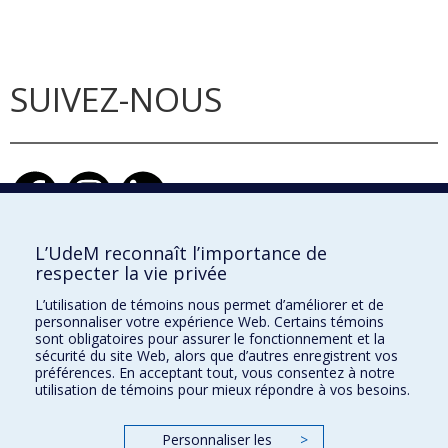
SUIVEZ-NOUS
L’UdeM reconnaît l’importance de
respecter la vie privée
École d'architecture
L’utilisation de témoins nous permet d’améliorer et de
École de design
personnaliser votre expérience Web. Certains témoins
sont obligatoires pour assurer le fonctionnement et la
École d'urbanisme et d'architecture de paysage
sécurité du site Web, alors que d’autres enregistrent vos
préférences. En acceptant tout, vous consentez à notre
utilisation de témoins pour mieux répondre à vos besoins.
Faculté de l'aménagement
Personnaliser les
>