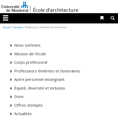
Passer
/
au
École d'architecture
contenu
Liens 
R
Menu
Accueil
/
À propos
/ Professeurs émérites et honoraires
Nous sommes
Mission de l'école
Corps professoral
Professeurs émérites et honoraires
Autre personnel enseignant
Équité, diversité et inclusion
Dons
Offres d’emploi
Actualités