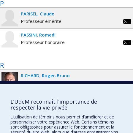
P
PARISEL
Claude
Professeur émérite
clau
PASSINI
Romedi
Professeur honoraire
rome
R
RICHARD
Roger-Bruno
Professeur honoraire
roge
L’UdeM reconnaît l’importance de
respecter la vie privée
École d'architecture
L’utilisation de témoins nous permet d’améliorer et de
École de design
personnaliser votre expérience Web. Certains témoins
sont obligatoires pour assurer le fonctionnement et la
École d'urbanisme et d'architecture de paysage
sécurité du site Web, alors que d’autres enregistrent vos