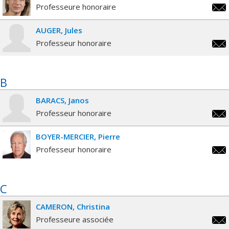
Professeure honoraire
mano
AUGER
Jules
Professeur honoraire
j.au
B
BARACS
Janos
Professeur honoraire
jano
BOYER-MERCIER
Pierre
Professeur honoraire
pier
merc
C
CAMERON
Christina
Professeure associée