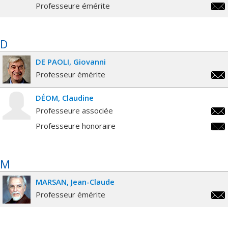
chri
Professeure émérite
chri
D
DE PAOLI
Giovanni
Professeur émérite
giov
DÉOM
Claudine
Professeure associée
clau
Professeure honoraire
clau
M
MARSAN
Jean-Claude
Professeur émérite
jean
clau