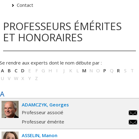
Contact
PROFESSEURS ÉMÉRITES
ET HONORAIRES
Se rendre aux experts dont le nom débute par :
A
B
C
D
E
F
G
H
I
J
K
L
M
N
O
P
Q
R
S
T
U
V
W
X
Y
Z
A
ADAMCZYK
Georges
Professeur associé
geor
Professeur émérite
geor
ASSELIN
Manon