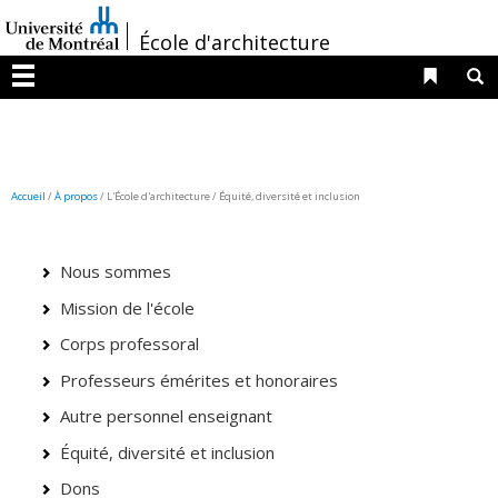
Passer
/
au
École d'architecture
contenu
Liens 
R
Menu
Accueil
/
À propos
/ L'École d'architecture / Équité, diversité et inclusion
Nous sommes
Mission de l'école
Corps professoral
Professeurs émérites et honoraires
Autre personnel enseignant
Équité, diversité et inclusion
Dons