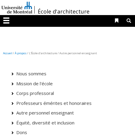
Passer
/
au
École d'architecture
contenu
Liens 
R
Menu
Accueil
/
À propos
/ L'École d'architecture / Autre personnel enseignant
Nous sommes
Mission de l'école
Corps professoral
Professeurs émérites et honoraires
Autre personnel enseignant
Équité, diversité et inclusion
Dons