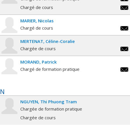
morg
Chargé de cours
morg
MARIER
Nicolas
Chargé de cours
nico
MERTENAT
Céline-Coralie
Chargée de cours
cc.m
MORAND
Patrick
Chargé de formation pratique
patr
N
NGUYEN
Thi Phuong Tram
Chargée de formation pratique
Chargée de cours