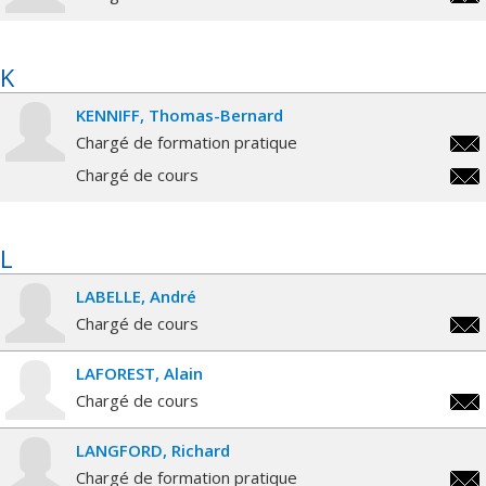
ivan
K
KENNIFF
Thomas-Bernard
Chargé de formation pratique
thom
Chargé de cours
bern
thom
bern
L
LABELLE
André
Chargé de cours
andr
LAFOREST
Alain
Chargé de cours
alai
LANGFORD
Richard
Chargé de formation pratique