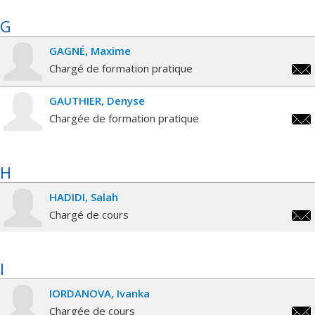
alex
G
GAGNÉ
Maxime
Chargé de formation pratique
maxi
GAUTHIER
Denyse
Chargée de formation pratique
deny
H
HADIDI
Salah
Chargé de cours
sala
I
IORDANOVA
Ivanka
Chargée de cours