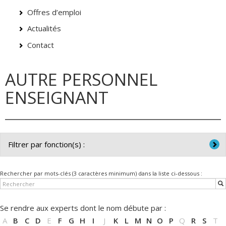
Offres d’emploi
Actualités
Contact
AUTRE PERSONNEL
ENSEIGNANT
Filtrer par fonction(s) :
Toutes les fonctions
Rechercher par mots-clés (3 caractères minimum) dans la liste ci-dessous :
Chargée de cours / Chargé de cours
Chargée de formation pratique / Chargé de formation
pratique
Se rendre aux experts dont le nom débute par :
Doctorante / Doctorant
A
B
C
D
E
F
G
H
I
J
K
L
M
N
O
P
Q
R
S
T