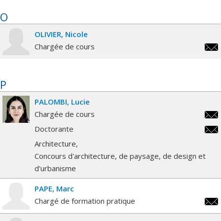
O
OLIVIER
Nicole
Chargée de cours
nico
P
PALOMBI
Lucie
Chargée de cours
luci
Doctorante
luci
Architecture
Concours d'architecture, de paysage, de design et
d'urbanisme
PAPE
Marc
Chargé de formation pratique
m.pa