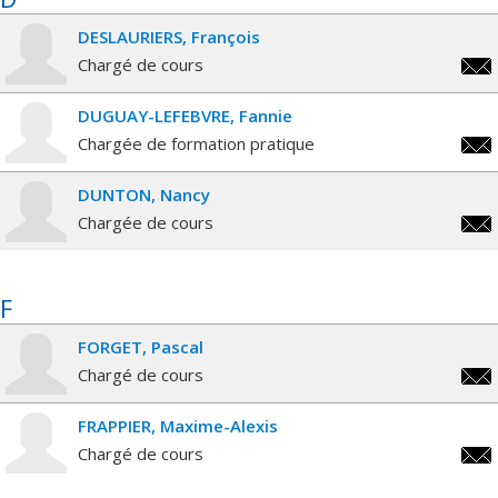
DESLAURIERS
François
Chargé de cours
fran
DUGUAY-LEFEBVRE
Fannie
Chargée de formation pratique
fann
DUNTON
Nancy
lefe
Chargée de cours
nanc
F
FORGET
Pascal
Chargé de cours
pasc
FRAPPIER
Maxime-Alexis
Chargé de cours
max