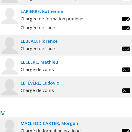
rich
LAPIERRE
Katherine
Chargée de formation pratique
kath
Chargée de cours
kath
LEBEAU
Florence
Chargée de cours
flor
LECLERC
Mathieu
Chargé de cours
math
LEFÉVÈRE
Ludovic
Chargé de cours
ludo
M
MACLEOD CARTER
Morgan
Chargé de formation pratique