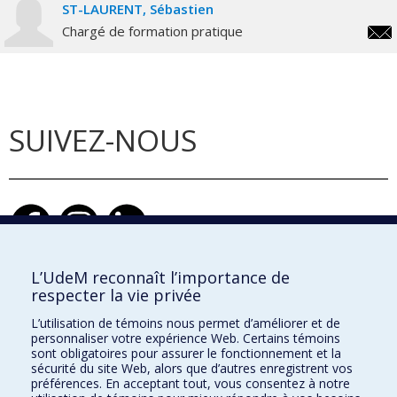
ST-LAURENT
Sébastien
Chargé de formation pratique
seba
laur
SUIVEZ-NOUS
L’UdeM reconnaît l’importance de
respecter la vie privée
École d'architecture
L’utilisation de témoins nous permet d’améliorer et de
École de design
personnaliser votre expérience Web. Certains témoins
sont obligatoires pour assurer le fonctionnement et la
École d'urbanisme et d'architecture de paysage
sécurité du site Web, alors que d’autres enregistrent vos
préférences. En acceptant tout, vous consentez à notre