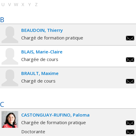
U
V
W
X
Y
Z
B
BEAUDOIN
Thierry
Chargé de formation pratique
thie
BLAIS
Marie-Claire
Chargée de cours
mari
BRAULT
Maxime
clai
Chargé de cours
maxi
C
CASTONGUAY-RUFINO
Paloma
Chargée de formation pratique
p.ca
Doctorante