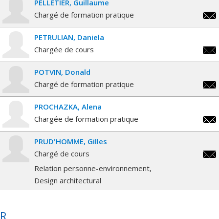
PELLETIER
Guillaume
Chargé de formation pratique
guil
PETRULIAN
Daniela
Chargée de cours
dani
POTVIN
Donald
Chargé de formation pratique
dona
PROCHAZKA
Alena
Chargée de formation pratique
alen
PRUD'HOMME
Gilles
Chargé de cours
gill
Relation personne-environnement
Design architectural
R