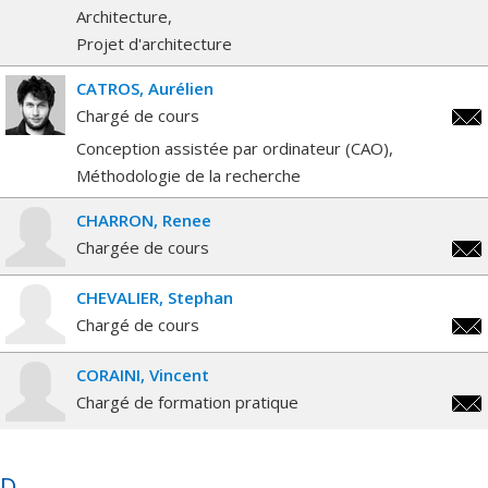
rufi
p.ca
Architecture
rufi
Projet d'architecture
CATROS
Aurélien
Chargé de cours
aure
Conception assistée par ordinateur (CAO)
Méthodologie de la recherche
CHARRON
Renee
Chargée de cours
rene
CHEVALIER
Stephan
Chargé de cours
step
CORAINI
Vincent
Chargé de formation pratique
vinc
D