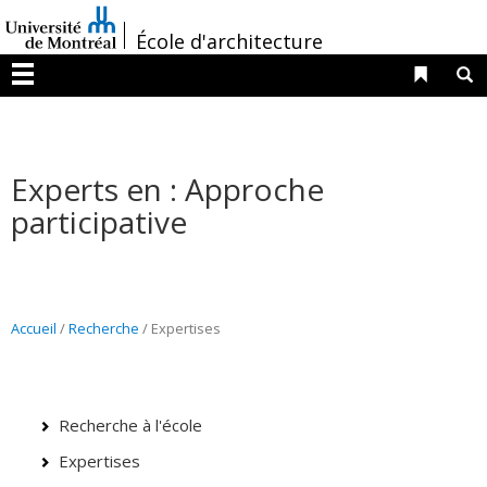
Passer
/
au
École d'architecture
contenu
Liens 
R
Menu
Experts en : Approche
participative
Accueil
/
Recherche
/
Expertises
Recherche à l'école
Expertises