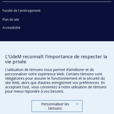
Faculté de l'aménagement
Plan du site
Accessibilité
Confidentialité
Conditions d’utilisation
L’UdeM reconnaît l’importance de respecter la
Paramètres des témoins
vie privée
Université de
Montréal
L’utilisation de témoins nous permet d’améliorer et de
personnaliser votre expérience Web. Certains témoins sont
obligatoires pour assurer le fonctionnement et la sécurité du
site Web, alors que d’autres enregistrent vos préférences. En
acceptant tout, vous consentez à notre utilisation de témoins
pour mieux répondre à vos besoins.
Personnaliser les
>
témoins