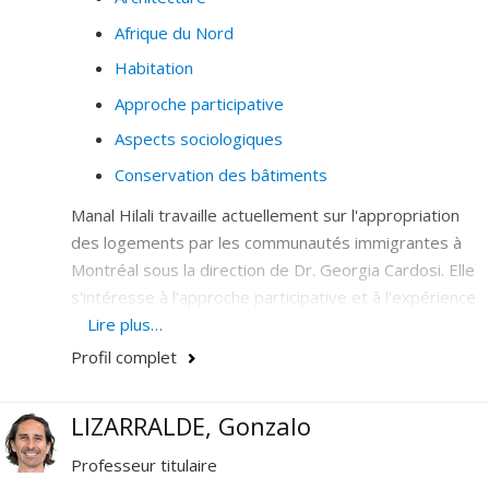
Afrique du Nord
Habitation
Approche participative
Aspects sociologiques
Conservation des bâtiments
Manal Hilali travaille actuellement sur l'appropriation
des logements par les communautés immigrantes à
Montréal sous la direction de Dr. Georgia Cardosi. Elle
s'intéresse à l'approche participative et à l'expérience
vécue comme méthodes de conception de l'espace.
Lire plus…
Profil complet
LIZARRALDE, Gonzalo
Professeur titulaire