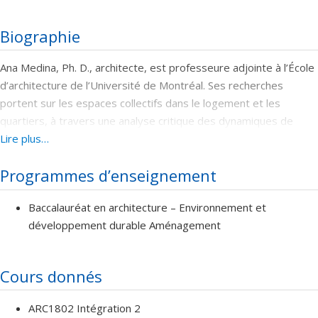
Biographie
Ana Medina, Ph. D., architecte, est professeure adjointe à l’École
d’architecture de l’Université de Montréal. Ses recherches
portent sur les espaces collectifs dans le logement et les
quartiers, à travers une analyse critique des dynamiques de
privatisation, d’informalité et des pratiques quotidiennes, en lien
Lire plus…
avec la création d’environnements sains. Elle mobilise des
Programmes d’enseignement
approches innovantes telles que l’intelligence artificielle, l’analyse
géospatiale, ainsi que des méthodes issues de l’architecture
Baccalauréat en architecture – Environnement et
ethnographique et des cartographies critiques.
développement durable Aménagement
Cours donnés
ARC1802 Intégration 2