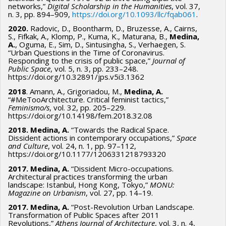
networks,”
Digital Scholarship in the Humanities
, vol. 37,
n. 3, pp. 894–909,
https://doi.org/10.1093/llc/fqab061
.
2020.
Radovic, D., Boontharm, D., Bruzesse, A., Cairns,
S., Fifkak, A., Klomp, P., Kuma, K., Maturana, B.,
Medina,
A.
, Oguma, E., Sim, D., Sintusingha, S., Verhaegen, S.
“Urban Questions in the Time of Coronavirus.
Responding to the crisis of public space,”
Journal of
Public Space
, vol. 5, n. 3, pp. 233–248.
https://doi.org/10.32891/jps.v5i3.1362
2018
. Amann, A., Grigoriadou, M.,
Medina, A.
“#MeTooArchitecture. Critical feminist tactics,”
Feminismo/s
, vol. 32, pp. 205–229.
https://doi.org/10.14198/fem.2018.32.08
2018. Medina, A.
“Towards the Radical Space.
Dissident actions in contemporary occupations,”
Space
and Culture
, vol. 24, n. 1, pp. 97–112,
https://doi.org/10.1177/1206331218793320
2017. Medina, A.
“Dissident Micro-occupations.
Architectural practices transforming the urban
landscape: Istanbul, Hong Kong, Tokyo,”
MONU:
Magazine on Urbanism
, vol. 27, pp. 14–19.
2017. Medina, A.
“Post-Revolution Urban Landscape.
Transformation of Public Spaces after 2011
Revolutions,”
Athens Journal of Architecture
, vol. 3, n. 4,