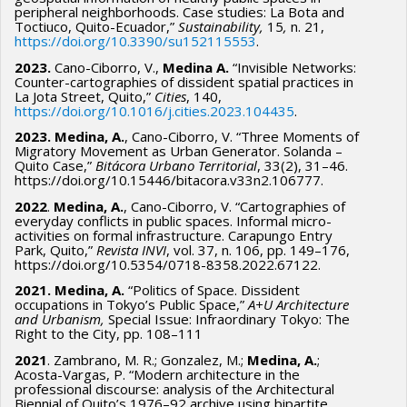
peripheral neighborhoods. Case studies: La Bota and
Toctiuco, Quito-Ecuador,”
Sustainability,
15
,
n. 21,
https://doi.org/10.3390/su152115553
.
2023.
Cano-Ciborro, V.,
Medina A.
“Invisible Networks:
Counter-cartographies of dissident spatial practices in
La Jota Street, Quito,”
Cities
, 140,
https://doi.org/10.1016/j.cities.2023.104435
.
2023. Medina, A.
, Cano-Ciborro, V. “Three Moments of
Migratory Movement as Urban Generator. Solanda –
Quito Case,”
Bitácora Urbano Territorial
, 33(2), 31–46.
https://doi.org/10.15446/bitacora.v33n2.106777.
2022
.
Medina, A.
, Cano-Ciborro, V. “Cartographies of
everyday conflicts in public spaces. Informal micro-
activities on formal infrastructure. Carapungo Entry
Park, Quito,”
Revista INVI
, vol. 37, n. 106, pp. 149–176,
https://doi.org/10.5354/0718-8358.2022.67122.
2021. Medina, A.
“Politics of Space. Dissident
occupations in Tokyo’s Public Space,”
A+U Architecture
and Urbanism,
Special Issue: Infraordinary Tokyo: The
Right to the City, pp. 108–111
2021
. Zambrano, M. R.; Gonzalez, M.;
Medina, A.
;
Acosta-Vargas, P. “Modern architecture in the
professional discourse: analysis of the Architectural
Biennial of Quito’s 1976–92 archive using bipartite