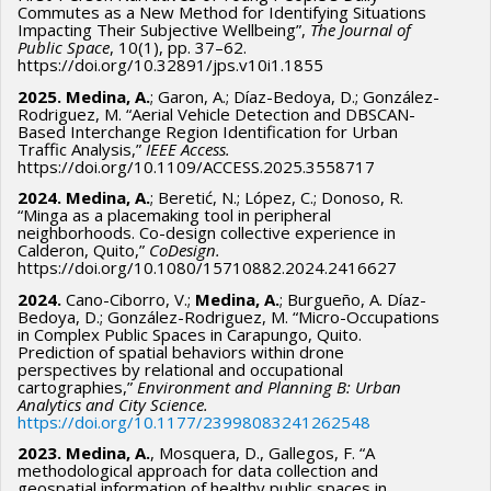
Commutes as a New Method for Identifying Situations
Impacting Their Subjective Wellbeing”,
The Journal of
Public Space
, 10(1), pp. 37–62.
https://doi.org/10.32891/jps.v10i1.1855
2025. Medina, A.
; Garon, A.; Díaz-Bedoya, D.; González-
Rodriguez, M. “Aerial Vehicle Detection and DBSCAN-
Based Interchange Region Identification for Urban
Traffic Analysis,”
IEEE Access.
https://doi.org/10.1109/ACCESS.2025.3558717
2024. Medina, A.
; Beretić, N.; López, C.; Donoso, R.
“Minga as a placemaking tool in peripheral
neighborhoods. Co-design collective experience in
Calderon, Quito,”
CoDesign.
https://doi.org/10.1080/15710882.2024.2416627
2024.
Cano-Ciborro, V.;
Medina, A.
; Burgueño, A. Díaz-
Bedoya, D.; González-Rodriguez, M. “Micro-Occupations
in Complex Public Spaces in Carapungo, Quito.
Prediction of spatial behaviors within drone
perspectives by relational and occupational
cartographies,”
Environment and Planning B: Urban
Analytics and City Science.
https://doi.org/10.1177/23998083241262548
2023. Medina, A.
, Mosquera, D., Gallegos, F. “A
methodological approach for data collection and
geospatial information of healthy public spaces in