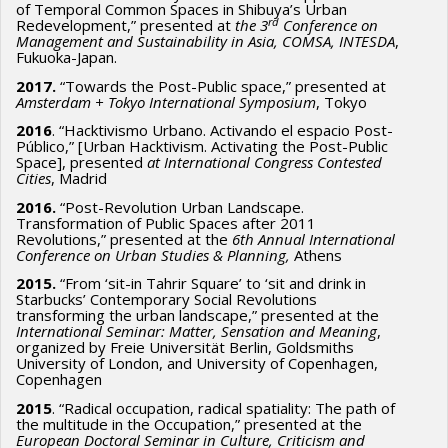
of Temporal Common Spaces in Shibuya’s Urban
rd
Redevelopment,” presented at
the 3
Conference on
Management and Sustainability in Asia, COMSA, INTESDA
,
Fukuoka-Japan.
2017.
“Towards the Post-Public space,” presented at
Amsterdam + Tokyo International Symposium
, Tokyo
2016
. “Hacktivismo Urbano. Activando el espacio Post-
Público,” [Urban Hacktivism. Activating the Post-Public
Space], presented
at International Congress Contested
Cities
, Madrid
2016.
“Post-Revolution Urban Landscape.
Transformation of Public Spaces after 2011
Revolutions,” presented at the
6th Annual International
Conference on Urban Studies & Planning,
Athens
2015.
“From ‘sit-in Tahrir Square’ to ‘sit and drink in
Starbucks’ Contemporary Social Revolutions
transforming the urban landscape,” presented at the
International Seminar: Matter, Sensation and Meaning
,
organized by Freie Universität Berlin, Goldsmiths
University of London, and University of Copenhagen,
Copenhagen
2015
. “Radical occupation, radical spatiality: The path of
the multitude in the Occupation,” presented at the
European Doctoral Seminar in Culture, Criticism and