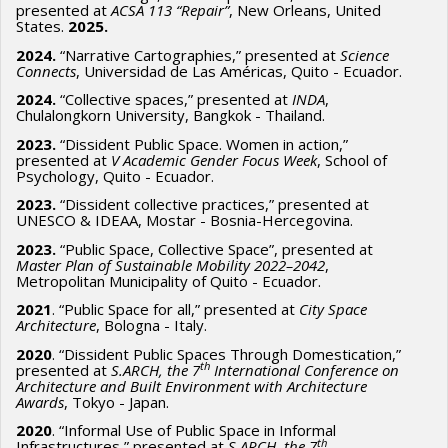
presented at
ACSA 113 “Repair”
, New Orleans, United
States.
2025.
2024.
“Narrative Cartographies,” presented at
Science
Connects
, Universidad de Las Américas, Quito - Ecuador.
2024.
“Collective spaces,” presented at
INDA
,
Chulalongkorn University, Bangkok - Thailand.
2023.
“Dissident Public Space. Women in action,”
presented at
V Academic Gender Focus Week
, School of
Psychology, Quito - Ecuador.
2023.
“Dissident collective practices,” presented at
UNESCO & IDEAA, Mostar - Bosnia-Hercegovina.
2023.
“Public Space, Collective Space”, presented at
Master Plan of Sustainable Mobility 2022–2042
,
Metropolitan Municipality of Quito - Ecuador.
2021
. “Public Space for all,” presented at
City Space
Architecture
, Bologna - Italy.
2020
. “Dissident Public Spaces Through Domestication,”
th
presented at
S.ARCH, the 7
International Conference on
Architecture and Built Environment with Architecture
Awards
, Tokyo - Japan.
2020
. “Informal Use of Public Space in Informal
th
Infrastructures,” presented at
S.ARCH, the 7