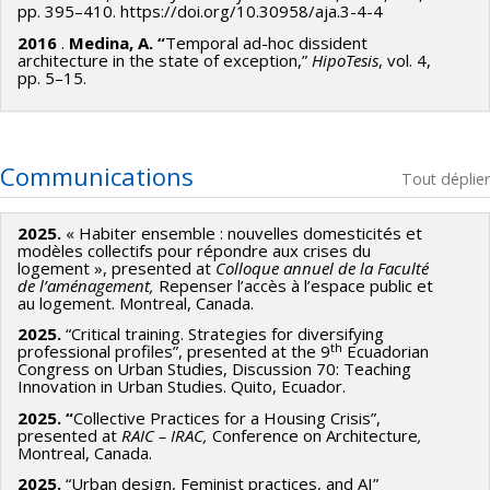
pp. 395–410. https://doi.org/10.30958/aja.3-4-4
2016
.
Medina, A. “
Temporal ad-hoc dissident
architecture in the state of exception,”
HipoTesis
, vol. 4,
pp. 5–15.
Communications
Tout déplier
2025.
« Habiter ensemble : nouvelles domesticités et
modèles collectifs pour répondre aux crises du
logement », presented at
Colloque annuel de la Faculté
de l’aménagement,
Repenser l’accès à l’espace public et
au logement. Montreal, Canada.
2025.
“Critical training. Strategies for diversifying
th
professional profiles”, presented at the 9
Ecuadorian
Congress on Urban Studies, Discussion 70: Teaching
Innovation in Urban Studies. Quito, Ecuador.
2025. “
Collective Practices for a Housing Crisis”,
presented at
RAIC – IRAC,
Conference on Architecture
,
Montreal, Canada.
2025.
“Urban design, Feminist practices, and AI”