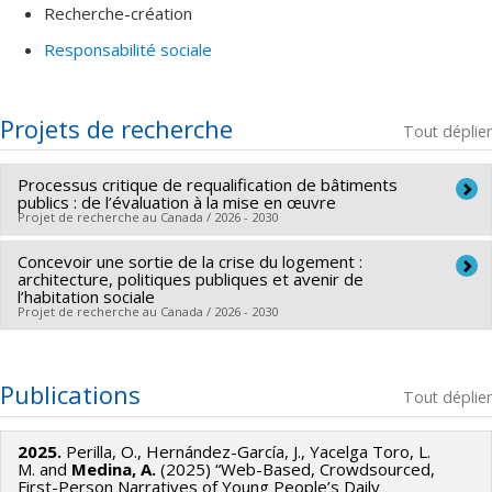
Recherche-création
Responsabilité sociale
Projets de recherche
Tout déplier
Processus critique de requalification de bâtiments
publics : de l’évaluation à la mise en œuvre
Projet de recherche au Canada / 2026 - 2030
Concevoir une sortie de la crise du logement :
Chercheur principal :
Gonzalo Lizarralde
architecture, politiques publiques et avenir de
Co-chercheurs :
Daniel Pearl
,
Anne Marchand
,
Sébastien
l’habitation sociale
Projet de recherche au Canada / 2026 - 2030
Lord
,
Alice Covatta
,
Miquel Reina Ortiz
,
Ana Medina
Gavilanes
Chercheur principal :
Ana Medina Gavilanes
Sources de financement :
FRQSC/Fonds de recherche du
Sources de financement :
FRQSC/Fonds de recherche du
Publications
Tout déplier
Québec - Société et culture (FQRSC)
Québec - Société et culture (FQRSC)
Programmes de subvention :
PVXXXXXX-(AC) Actions
Programmes de subvention :
PV113813-(NP) Soutien à la
2025.
Perilla, O., Hernández-García, J., Yacelga Toro, L.
concertées - générique
recherche pour la relève professorale
M. and
Medina, A.
(2025) “Web-Based, Crowdsourced,
First-Person Narratives of Young People’s Daily