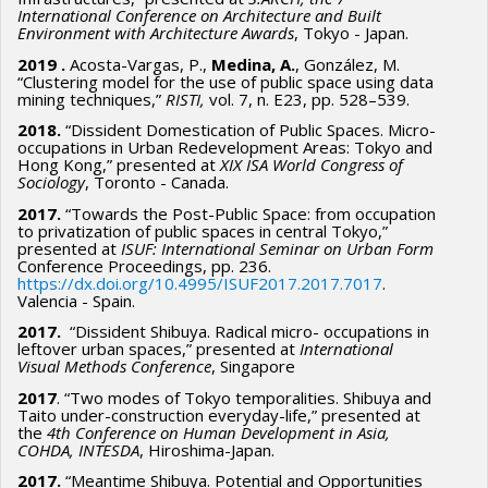
International Conference on Architecture and Built
Environment with Architecture Awards
, Tokyo - Japan.
2019 .
Acosta-Vargas, P.,
Medina, A.
, González, M.
“Clustering model for the use of public space using data
mining techniques,”
RISTI,
vol. 7, n. E23, pp. 528–539.
2018.
“Dissident Domestication of Public Spaces. Micro-
occupations in Urban Redevelopment Areas: Tokyo and
Hong Kong,” presented at
XIX ISA World Congress of
Sociology
, Toronto - Canada.
2017.
“Towards the Post-Public Space: from occupation
to privatization of public spaces in central Tokyo,”
presented at
I
SUF: International Seminar on Urban Form
Conference Proceedings, pp. 236.
https://dx.doi.org/10.4995/ISUF2017.2017.7017
.
Valencia - Spain.
2017.
“Dissident Shibuya. Radical micro- occupations in
leftover urban spaces,” presented at
International
Visual Methods Conference
, Singapore
2017
. “Two modes of Tokyo temporalities. Shibuya and
Taito under-construction everyday-life,” presented at
the
4th Conference on Human Development in Asia,
COHDA, INTESDA
, Hiroshima-Japan.
2017.
“Meantime Shibuya. Potential and Opportunities