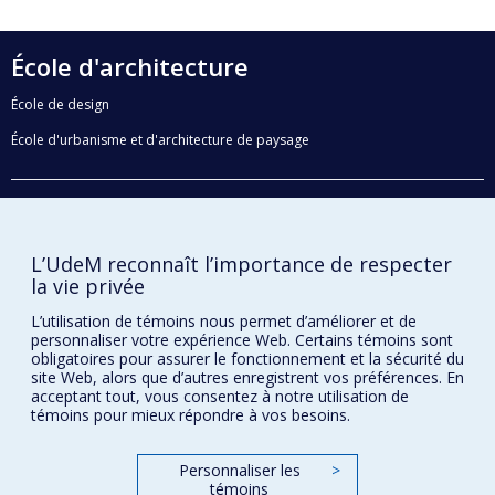
École d'architecture
École de design
École d'urbanisme et d'architecture de paysage
Faculté de l'aménagement
Plan du site
L’UdeM reconnaît l’importance de respecter
la vie privée
Accessibilité
L’utilisation de témoins nous permet d’améliorer et de
personnaliser votre expérience Web. Certains témoins sont
obligatoires pour assurer le fonctionnement et la sécurité du
Confidentialité
site Web, alors que d’autres enregistrent vos préférences. En
acceptant tout, vous consentez à notre utilisation de
Conditions d’utilisation
témoins pour mieux répondre à vos besoins.
Paramètres des témoins
Université de
Montréal
Personnaliser les
>
témoins