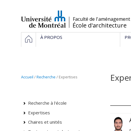
Passer
au
contenu
/
Faculté de l'aménagement
École d'architecture
Navigation
ACCUEIL
À PROPOS
PR
principale
Exper
Accueil
/
Recherche
/
Expertises
Recherche à l'école
Expertises
Chaires et unités