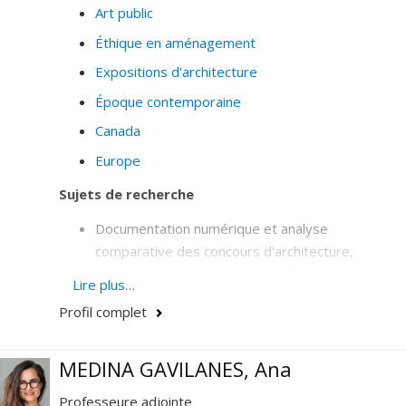
Art public
Éthique en aménagement
Expositions d'architecture
Époque contemporaine
Canada
Europe
Sujets de recherche
Documentation numérique et analyse
comparative des concours d'architecture,
d'urbanisme et de paysage au Canada et en
Lire plus…
Europe.
Profil complet
Analyse comparative de la qualité architecturale
au filtre des prix d'excellence
MEDINA GAVILANES, Ana
Accessibilité universelle
Professeure adjointe