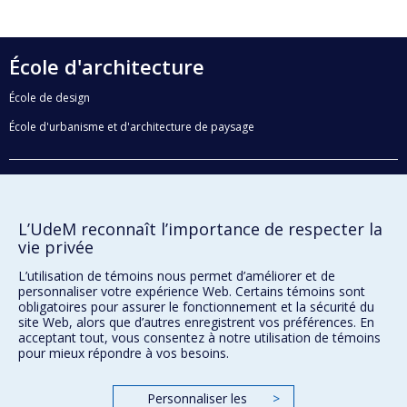
École d'architecture
École de design
École d'urbanisme et d'architecture de paysage
Faculté de l'aménagement
Plan du site
L’UdeM reconnaît l’importance de respecter la
vie privée
Accessibilité
L’utilisation de témoins nous permet d’améliorer et de
personnaliser votre expérience Web. Certains témoins sont
obligatoires pour assurer le fonctionnement et la sécurité du
Confidentialité
site Web, alors que d’autres enregistrent vos préférences. En
acceptant tout, vous consentez à notre utilisation de témoins
Conditions d’utilisation
pour mieux répondre à vos besoins.
Paramètres des témoins
Université de
Montréal
Personnaliser les
>