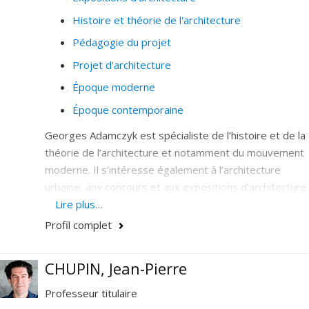
Histoire et théorie de l'architecture
Pédagogie du projet
Projet d'architecture
Époque moderne
Époque contemporaine
Georges Adamczyk est spécialiste de l’histoire et de la
théorie de l’architecture et notamment du mouvement
moderne. Il s’intéresse également à l’architecture
urbaine, aux concours et aux expositions d’architecture
ainsi qu’à la critique architecturale. Ses recherches
Lire plus…
concernent aussi la pédagogie du projet architectural. Il
Profil complet
contribue régulièrement aux travaux de recherche du
Laboratoire d'étude de l'architecture potentielle
CHUPIN, Jean-Pierre
(LEAP).
Professeur titulaire