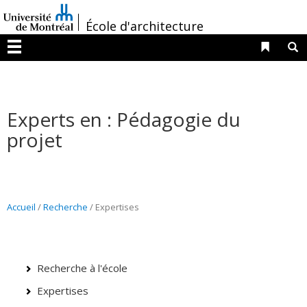
Passer
/
au
École d'architecture
contenu
Liens 
R
Menu
Experts en : Pédagogie du
projet
Accueil
/
Recherche
/
Expertises
Recherche à l'école
Expertises