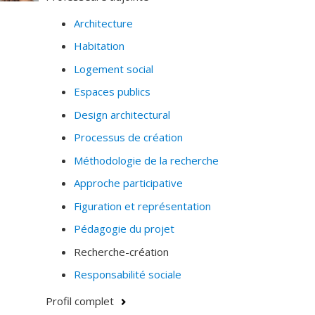
Justice spatiale
Architecture
Histoire et théorie de l'architecture.
Habitation
Raisonnement analogique, construction des
métaphores et pratiques cognitives du projet
Logement social
d'architecture (en situation professionnelle ou en
Espaces publics
situation pédagogique).
Design architectural
Pratiques du jugement architectural (jurys de
Processus de création
concours).
Méthodologie de la recherche
Création et innovation dans les disciplines du
projet (théories de la conception et du "design
Approche participative
thinking").
Figuration et représentation
Études portant sur le rapport au corps en
Pédagogie du projet
architecture et en paysage.
Recherche-création
Responsabilité sociale
Profil complet