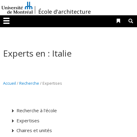
Passer
/
au
École d'architecture
contenu
Liens 
R
Menu
Experts en : Italie
Accueil
/
Recherche
/
Expertises
Recherche à l'école
Expertises
Chaires et unités