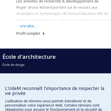
Les activités de recherche & développement de
Roger-Bruno Richard portent sur le recours aux
stratégies et technologies de l’industrialisation afin de
rendre l’architecture de qualité accessible au plus grand
nombre et adaptable aux changements sans
Lire plus…
démolition.
Profil complet
Il est l’auteur de quatre systèmes constructifs de type
« Noyau Porteur » et de plusieurs innovations
techniques et fonctionnelles appliquées à des
École d'architecture
bâtiments solaires passifs et à des projets
École de design
d’envergure en Asie, Afrique et Amérique du Nord. Sa
classification des systèmes constructifs industrialisés
École d'urbanisme et d'architecture de paysage
est reconnue à l’échelle internationale et publiée par
quatre volumes clefs dans le domaine.
L’UdeM reconnaît l’importance de respecter la
Faculté de l'aménagement
vie privée
Plan du site
L’utilisation de témoins nous permet d’améliorer et de
personnaliser votre expérience Web. Certains témoins sont
Accessibilité
obligatoires pour assurer le fonctionnement et la sécurité du