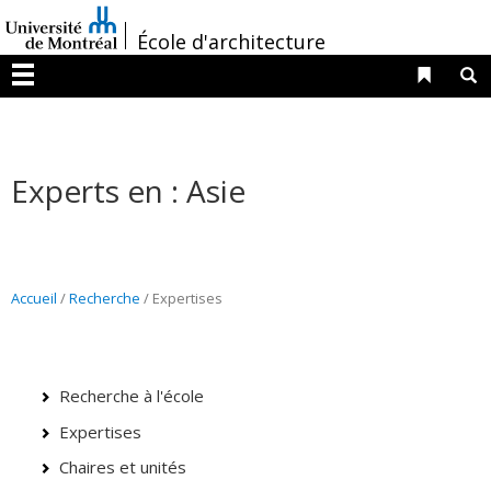
Passer
/
au
École d'architecture
contenu
Liens 
R
Menu
Experts en : Asie
Accueil
/
Recherche
/
Expertises
Recherche à l'école
Expertises
Chaires et unités