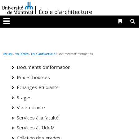
Passer
/
au
École d'architecture
contenu
Liens 
R
Menu
Accueil
/
Vous êtes
/
Étudiants actuels
/ Documents d'information
Documents d'information
Prix et bourses
Échanges étudiants
Stages
Vie étudiante
Services à la faculté
Services à l'UdeM
Collation des grades