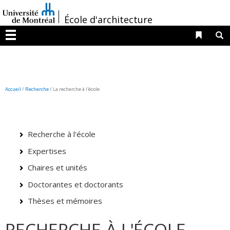
Passer
/
au
École d'architecture
contenu
Liens 
R
Menu
Accueil
/
Recherche
/
La recherche à l'école
Recherche à l'école
Expertises
Chaires et unités
Doctorantes et doctorants
Thèses et mémoires
RECHERCHE À L'ÉCOLE