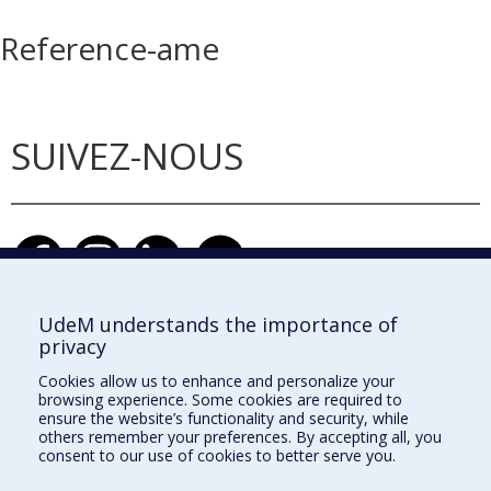
Reference-ame
SUIVEZ-NOUS
UdeM understands the importance of
privacy
École d'architecture
Cookies allow us to enhance and personalize your
École de design
browsing experience. Some cookies are required to
ensure the website’s functionality and security, while
École d'urbanisme et d'architecture de paysage
others remember your preferences. By accepting all, you
consent to our use of cookies to better serve you.