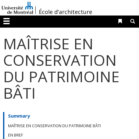
Passer
/
au
École d'architecture
contenu
Liens 
R
Menu
MAÎTRISE EN
CONSERVATION
DU PATRIMOINE
BÂTI
Summary
MAÎTRISE EN CONSERVATION DU PATRIMOINE BÂTI
EN BREF