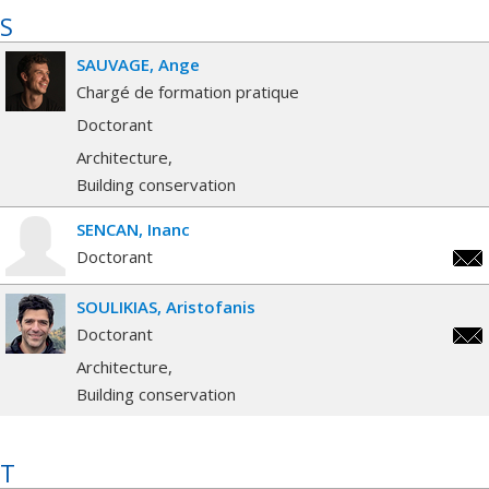
S
SAUVAGE
Ange
Chargé de formation pratique
Doctorant
Architecture
Building conservation
SENCAN
Inanc
Doctorant
inan
SOULIKIAS
Aristofanis
Doctorant
aris
Architecture
Building conservation
T