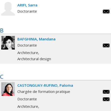
ARIFI
Sarra
Doctorante
sarr
B
BAFGHINIA
Mandana
Doctorante
mand
Architecture
Architectural design
C
CASTONGUAY-RUFINO
Paloma
Chargée de formation pratique
p.ca
Doctorante
rufi
p.ca
Architecture
rufi