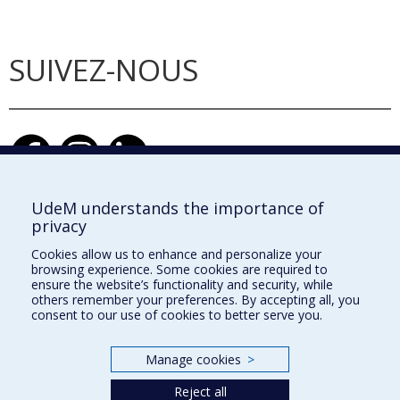
SUIVEZ-NOUS
UdeM understands the importance of
privacy
École d'architecture
Cookies allow us to enhance and personalize your
École de design
browsing experience. Some cookies are required to
ensure the website’s functionality and security, while
École d'urbanisme et d'architecture de paysage
others remember your preferences. By accepting all, you
consent to our use of cookies to better serve you.
Faculté de l'aménagement
Manage cookies
>
Plan du site
Reject all