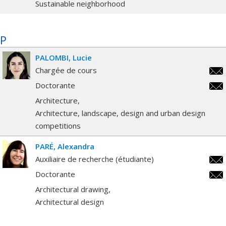
Sustainable neighborhood
P
PALOMBI
Lucie
Chargée de cours
luci
Doctorante
luci
Architecture
Architecture, landscape, design and urban design
competitions
PARÉ
Alexandra
Auxiliaire de recherche (étudiante)
alex
Doctorante
alex
Architectural drawing
Architectural design