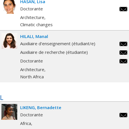
HASAN
Lisa
Doctorante
lisa
Architecture
Climatic changes
HILALI
Manal
Auxiliaire d'enseignement (étudiant/e)
mana
Auxiliaire de recherche (étudiante)
mana
Doctorante
mana
Architecture
North Africa
L
LIKENG
Bernadette
Doctorante
bern
Africa