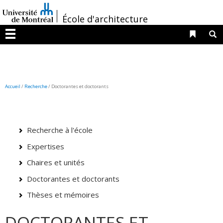
Passer
/
au
École d'architecture
contenu
Liens 
R
Menu
Accueil
/
Recherche
/ Doctorantes et doctorants
Recherche à l'école
Expertises
Chaires et unités
Doctorantes et doctorants
Thèses et mémoires
DOCTORANTES ET