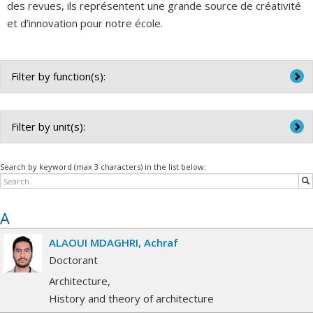
des revues, ils représentent une grande source de créativité
et d’innovation pour notre école.
Filter by function(s):
All functions
Auxiliaire d'enseignement (étudiant/e)
Filter by unit(s):
Auxiliaire de recherche (étudiante) / Auxiliaire de recherche
(étudiant)
Search by keyword (max 3 characters) in the list below:
Chargée de cours / Chargé de cours
Chargée de formation pratique / Chargé de formation
pratique
A
Doctorante / Doctorant
ALAOUI MDAGHRI
Achraf
Doctorant
Architecture
History and theory of architecture