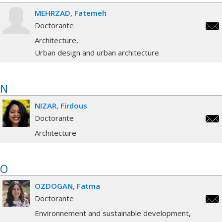
MEHRZAD
Fatemeh
Doctorante
fate
Architecture
Urban design and urban architecture
N
NIZAR
Firdous
Doctorante
fird
Architecture
O
OZDOGAN
Fatma
Doctorante
fatm
Environnement and sustainable development