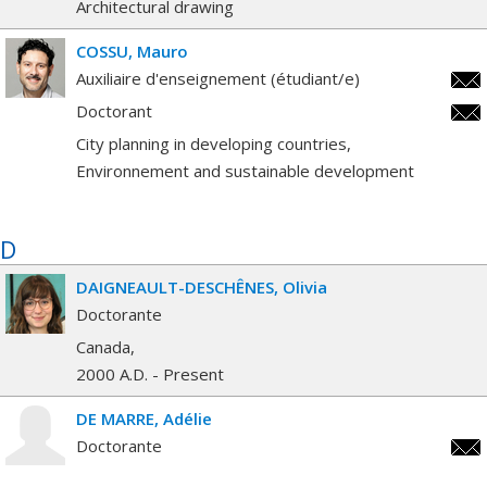
Architectural drawing
COSSU
Mauro
Auxiliaire d'enseignement (étudiant/e)
maur
Doctorant
maur
City planning in developing countries
Environnement and sustainable development
D
DAIGNEAULT-DESCHÊNES
Olivia
Doctorante
Canada
2000 A.D. - Present
DE MARRE
Adélie
Doctorante
adel