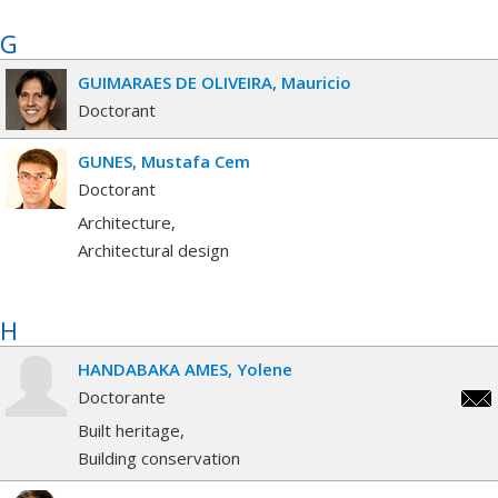
G
GUIMARAES DE OLIVEIRA
Mauricio
Doctorant
GUNES
Mustafa Cem
Doctorant
Architecture
Architectural design
H
HANDABAKA AMES
Yolene
Doctorante
yole
Built heritage
Building conservation