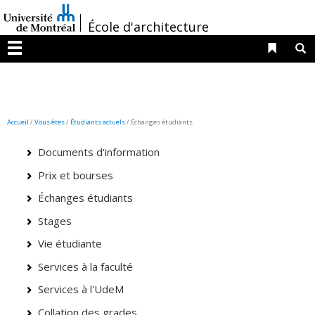
Passer
/
au
École d'architecture
contenu
Liens 
R
Menu
Accueil
/
Vous êtes
/
Étudiants actuels
/ Échanges étudiants
Documents d'information
Prix et bourses
Échanges étudiants
Stages
Vie étudiante
Services à la faculté
Services à l'UdeM
Collation des grades