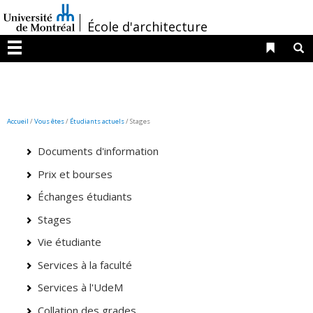
Passer
/
au
École d'architecture
contenu
Liens 
R
Menu
Accueil
/
Vous êtes
/
Étudiants actuels
/ Stages
Documents d'information
Prix et bourses
Échanges étudiants
Stages
Vie étudiante
Services à la faculté
Services à l'UdeM
Collation des grades