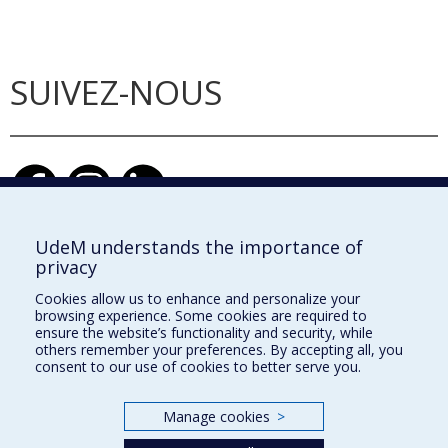
SUIVEZ-NOUS
UdeM understands the importance of
privacy
École d'architecture
Cookies allow us to enhance and personalize your
École de design
browsing experience. Some cookies are required to
ensure the website’s functionality and security, while
École d'urbanisme et d'architecture de paysage
others remember your preferences. By accepting all, you
consent to our use of cookies to better serve you.
Faculté de l'aménagement
Manage cookies
>