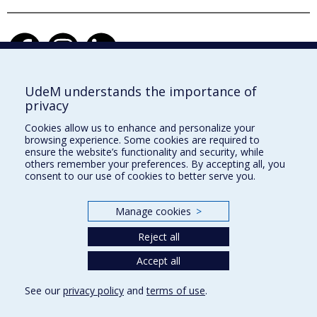
UdeM understands the importance of
privacy
École d'architecture
Cookies allow us to enhance and personalize your
École de design
browsing experience. Some cookies are required to
ensure the website’s functionality and security, while
École d'urbanisme et d'architecture de paysage
others remember your preferences. By accepting all, you
consent to our use of cookies to better serve you.
Faculté de l'aménagement
Manage cookies
>
Plan du site
Reject all
Accessibilité
Accept all
See our
privacy policy
and
terms of use
.
Privacy