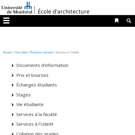
Passer
/
au
École d'architecture
contenu
Liens 
R
Menu
Accueil
/
Vous êtes
/
Étudiants actuels
/ Services à l'UdeM
Documents d'information
Prix et bourses
Échanges étudiants
Stages
Vie étudiante
Services à la faculté
Services à l'UdeM
Collation des grades