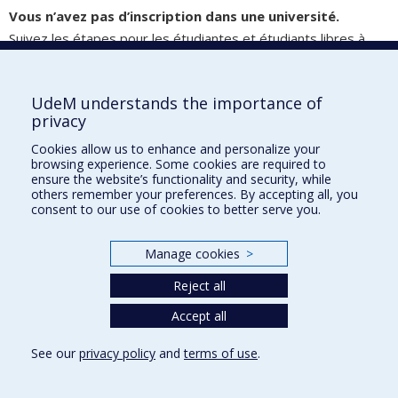
Vous n’avez pas d’inscription dans une université.
Suivez les étapes pour les étudiantes et étudiants libres à
l’Université de Montréal.
UdeM understands the importance of
privacy
École d'architecture
Cookies allow us to enhance and personalize your
École de design
browsing experience. Some cookies are required to
ensure the website’s functionality and security, while
École d'urbanisme et d'architecture de paysage
others remember your preferences. By accepting all, you
consent to our use of cookies to better serve you.
Faculté de l'aménagement
Manage cookies
>
Plan du site
Reject all
Accessibilité
Accept all
See our
privacy policy
and
terms of use
.
Privacy
Terms of use