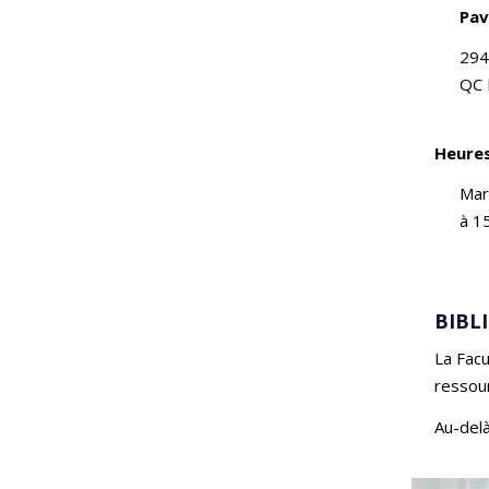
Pav
294
QC 
Heures
Mard
à 1
BIBL
La Facu
ressour
Au-delà