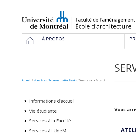
Passer
au
contenu
/
Faculté de l'aménagement
École d'architecture
Navigation
HOME
À PROPOS
PR
principale
SERV
Accueil
/
Vous êtes
/
Nouveaux étudiants
/ Services à la Faculté
Informations d'accueil
Vous arri
Vie étudiante
Services à la Faculté
ATEL
Services à l'UdeM