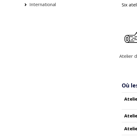
International
Six ate
Atelier 
Où le
Ateli
Ateli
Ateli