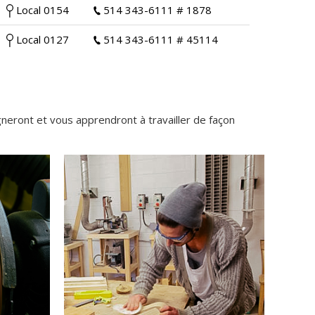
Local 0154
514 343-6111 # 1878
Local 0127
514 343-6111 # 45114
gneront et vous apprendront à travailler de façon