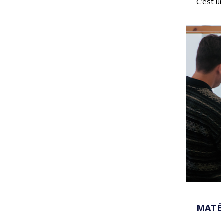
C’est u
MATÉ