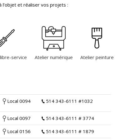
 l’objet et réaliser vos projets :
 libre-service
Atelier numérique
Atelier peinture
Local 0094
514 343-6111 #1032
Local 0097
514 343-6111 # 3774
Local 0156
514 343-6111 # 1879