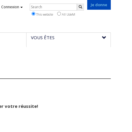
Je donne
Rechercher
Connexion
Search
This website
All UdeM
VOUS ÊTES
er votre réussite!