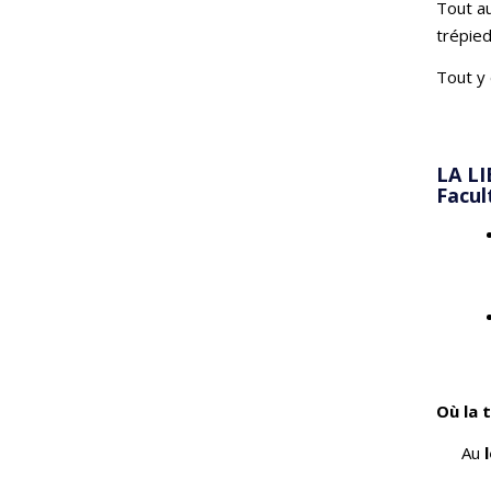
Tout au
trépied
Tout y 
LA LI
Facul
Où la 
Au