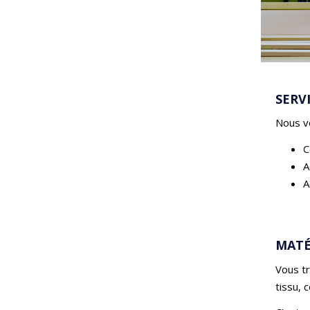
SERV
Nous vo
C
A
A
MATÉ
Vous tr
tissu, 