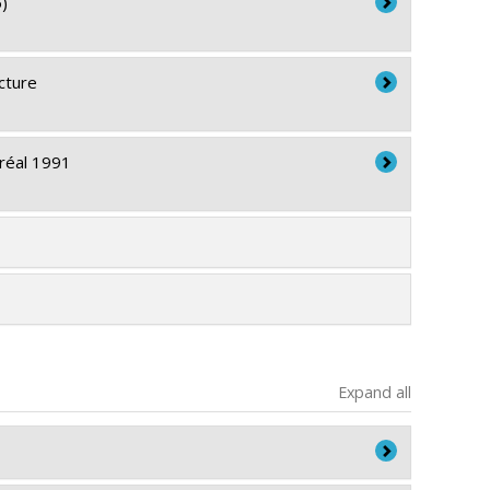
)
cture
tréal 1991
Expand all