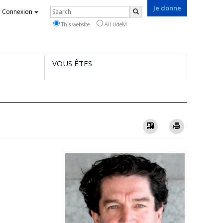
Je donne
Rechercher
Connexion
Search
This website
All UdeM
VOUS ÊTES
Vcard
Imprimer