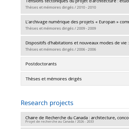
Graduate :
Helal, Bechara
Lien vers le document dans Papyrus
Tensions tectoniques du projet d'architecture : ét
Cycle :
Doctoral
Thèses et mémoires dirigés / 2010 - 2010
Grade :
Ph. D.
Graduate :
Amaral, Izabel
Lien vers le document dans Papyrus
L’archivage numérique des projets « Europan » comme
Cycle :
Doctoral
Thèses et mémoires dirigés / 2009 - 2009
Grade :
Ph. D.
Graduate :
Gomes Alves, Lino José
Lien vers le document dans Papyrus
Dispositifs d'habitations et nouveaux modes de vie :
Cycle :
Master's
Thèses et mémoires dirigés / 2006 - 2006
Grade :
M. Sc. A.
Graduate :
Dadour, Stéphanie
Lien vers le document dans Papyrus
Postdoctorants
Cycle :
Master's
Grade :
M. Sc.
Thèses et mémoires dirigés
Lien vers le document dans Papyrus
Research projects
Chaire de Recherche du Canada : architecture, concou
Projet de recherche au Canada / 2026 - 2033