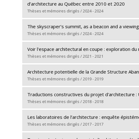
Cycle :
Doctoral
d’architecture au Québec entre 2010 et 2020
Grade :
Ph. D.
Thèses et mémoires dirigés / 2024 - 2024
Lien vers le document dans Papyrus
Graduate :
Palombi, Lucie
The skyscraper’s summit, as a beacon and a viewing
Cycle :
Doctoral
Thèses et mémoires dirigés / 2024 - 2024
Grade :
Ph. D.
Graduate :
Bafghinia, Mandana
Lien vers le document dans Papyrus
Voir l'espace architectural en coupe : exploration d
Cycle :
Doctoral
Thèses et mémoires dirigés / 2021 - 2021
Grade :
Ph. D.
Graduate :
Costa, Adrienne
Lien vers le document dans Papyrus
Architecture potentielle de la Grande Structure Aban
Cycle :
Doctoral
Thèses et mémoires dirigés / 2019 - 2019
Grade :
Ph. D.
Graduate :
Abenia, Tiphaine
Lien vers le document dans Papyrus
Traductions constructives du projet d'architecture : t
Cycle :
Doctoral
Thèses et mémoires dirigés / 2018 - 2018
Grade :
Ph. D.
Graduate :
Destombes, Louis
Lien vers le document dans Papyrus
Les laboratoires de l’architecture : enquête épisté
Cycle :
Doctoral
Thèses et mémoires dirigés / 2017 - 2017
Grade :
Ph. D.