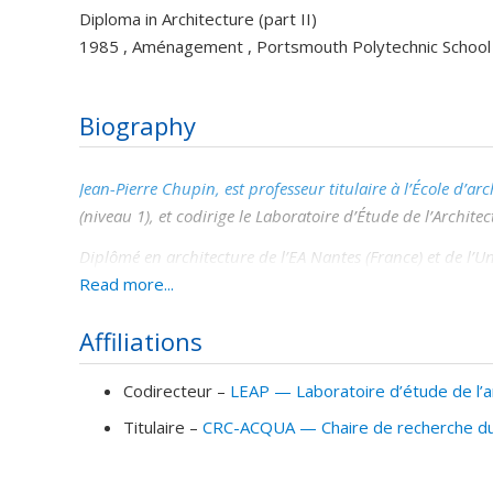
Diploma in Architecture (part II)
1985 , Aménagement , Portsmouth Polytechnic School 
Biography
Jean-Pierre Chupin
, est professeur titulaire à l’École d’a
(niveau 1), et codirige le Laboratoire d’Étude de l’Architec
Diplômé en architecture de l’EA Nantes (France) et de l’Un
(1990) et d’un doctorat en aménagement de l’Université de
Read more...
Toulouse et de Lyon, avant d’intégrer l’Université de Mon
Affiliations
Professeur à l’École d’architecture de la Faculté de l’amé
concours et qualité
(
www.crc.umontreal.ca
). Il coordonn
Codirecteur –
LEAP — Laboratoire d’étude de l’ar
évidence les multiples rôles de la comparaison analogiq
Titulaire –
CRC-ACQUA — Chaire de recherche du C
et réédité en 2013 aux éditions suisses Infolio. La versi
titre :
Analogical Thinking in Architecture (Connecting de