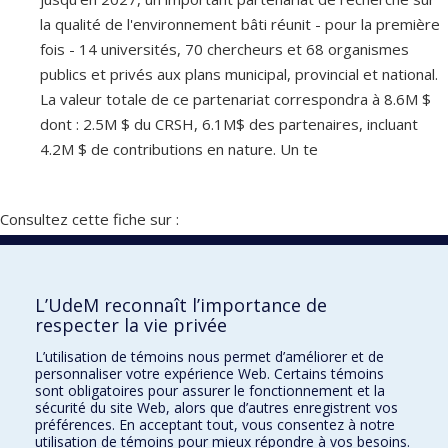
la qualité de l'environnement bâti réunit - pour la première
fois - 14 universités, 70 chercheurs et 68 organismes
publics et privés aux plans municipal, provincial et national.
La valeur totale de ce partenariat correspondra à 8.6M $
dont : 2.5M $ du CRSH, 6.1M$ des partenaires, incluant
4.2M $ de contributions en nature. Un te
Consultez cette fiche sur :
Vitrine de la recherche
L’UdeM reconnaît l’importance de
respecter la vie privée
École d'architecture
L’utilisation de témoins nous permet d’améliorer et de
École de design
personnaliser votre expérience Web. Certains témoins
sont obligatoires pour assurer le fonctionnement et la
École d'urbanisme et d'architecture de paysage
sécurité du site Web, alors que d’autres enregistrent vos
préférences. En acceptant tout, vous consentez à notre
utilisation de témoins pour mieux répondre à vos besoins.