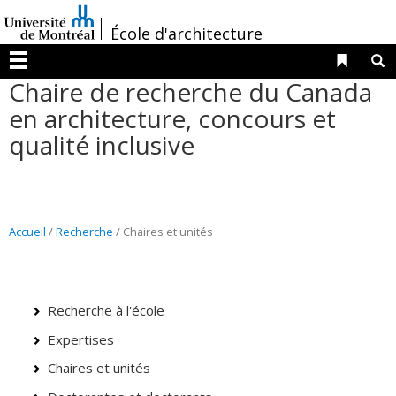
Passer
/
au
École d'architecture
contenu
Liens 
R
Menu
Chaire de recherche du Canada
en architecture, concours et
qualité inclusive
Accueil
/
Recherche
/
Chaires et unités
Recherche à l'école
Expertises
Chaires et unités