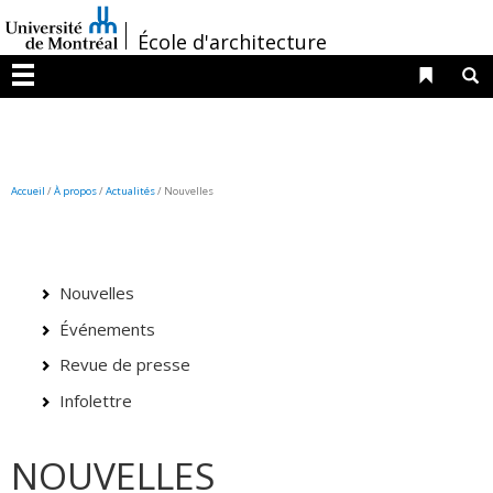
Passer
/
au
École d'architecture
contenu
Liens 
R
Menu
Accueil
/
À propos
/
Actualités
/ Nouvelles
Nouvelles
Événements
Revue de presse
Infolettre
NOUVELLES