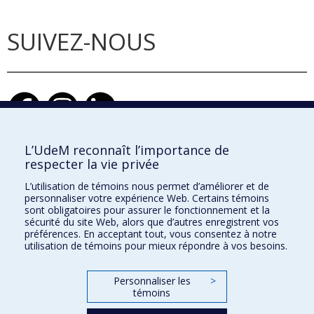
SUIVEZ-NOUS
L’UdeM reconnaît l’importance de
respecter la vie privée
École d'architecture
L’utilisation de témoins nous permet d’améliorer et de
École de design
personnaliser votre expérience Web. Certains témoins
sont obligatoires pour assurer le fonctionnement et la
École d'urbanisme et d'architecture de paysage
sécurité du site Web, alors que d’autres enregistrent vos
préférences. En acceptant tout, vous consentez à notre
utilisation de témoins pour mieux répondre à vos besoins.
Faculté de l'aménagement
Personnaliser les
>
Plan du site
témoins