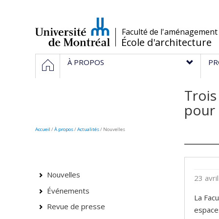
Passer
au
contenu
/
Faculté de l'aménagement
École d'architecture
Navigation
ACCUEIL
À PROPOS
PR
principale
Trois
pour
Accueil
/
À propos
/
Actualités
/ Nouvelles
Nouvelles
23 avri
Événements
La Facu
Revue de presse
espaces