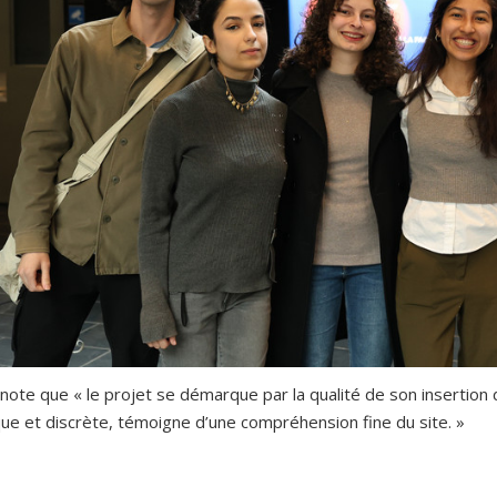
 note que « le projet se démarque par la qualité de son insertion d
ue et discrète, témoigne d’une compréhension fine du site. »