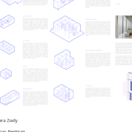
ara Ziady
nas Benkiran