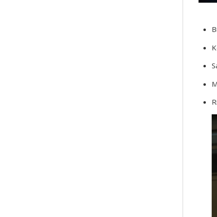
B
K
S
M
R