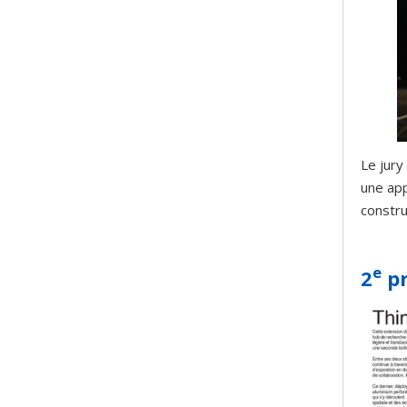
Le jury
une app
construc
e
2
pr