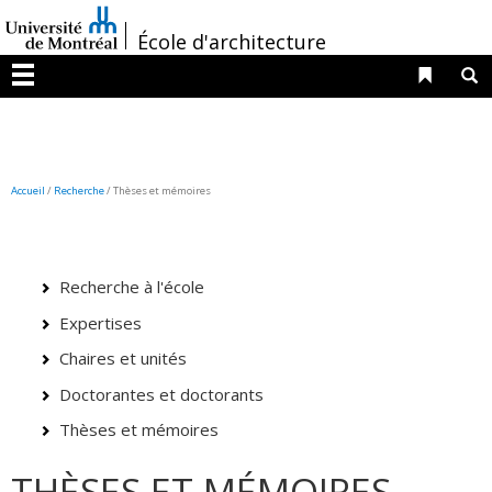
Passer
/
au
École d'architecture
contenu
Liens 
R
Menu
Accueil
/
Recherche
/
Thèses et mémoires
Recherche à l'école
Expertises
Chaires et unités
Doctorantes et doctorants
Thèses et mémoires
THÈSES ET MÉMOIRES