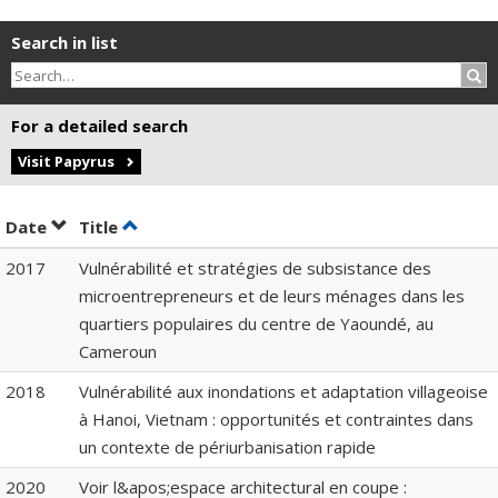
Search in list
Sea
For a detailed search
Visit Papyrus
Sort by date in descending order
Sort by title in descending order
Date
Title
2017
Vulnérabilité et stratégies de subsistance des
microentrepreneurs et de leurs ménages dans les
quartiers populaires du centre de Yaoundé, au
Cameroun
2018
Vulnérabilité aux inondations et adaptation villageoise
à Hanoi, Vietnam : opportunités et contraintes dans
un contexte de périurbanisation rapide
2020
Voir l&apos;espace architectural en coupe :