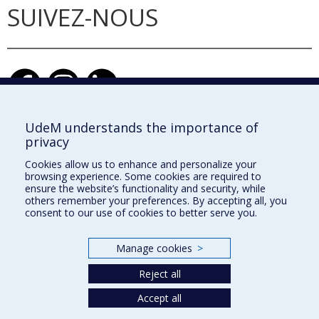
SUIVEZ-NOUS
UdeM understands the importance of
privacy
École d'architecture
Cookies allow us to enhance and personalize your
École de design
browsing experience. Some cookies are required to
ensure the website’s functionality and security, while
École d'urbanisme et d'architecture de paysage
others remember your preferences. By accepting all, you
consent to our use of cookies to better serve you.
Faculté de l'aménagement
Manage cookies
>
Plan du site
Reject all
Accessibilité
Accept all