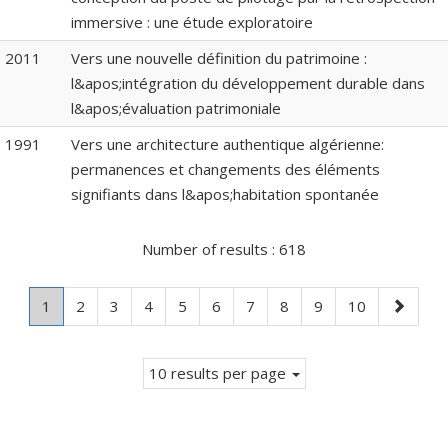
immersive : une étude exploratoire
2011
Vers une nouvelle définition du patrimoine :
l&apos;intégration du développement durable dans
l&apos;évaluation patrimoniale
1991
Vers une architecture authentique algérienne:
permanences et changements des éléments
signifiants dans l&apos;habitation spontanée
Number of results :
618
Page
.
Page
Page
Page
Page
Page
Page
Page
Page
Page
Next
1
2
3
4
5
6
7
8
9
10
Current
page
page.
10 results per page