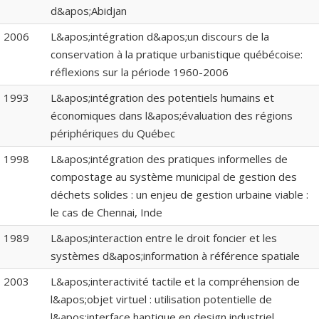
d&apos;Abidjan
2006
L&apos;intégration d&apos;un discours de la
conservation à la pratique urbanistique québécoise:
réflexions sur la période 1960-2006
1993
L&apos;intégration des potentiels humains et
économiques dans l&apos;évaluation des régions
périphériques du Québec
1998
L&apos;intégration des pratiques informelles de
compostage au système municipal de gestion des
déchets solides : un enjeu de gestion urbaine viable :
le cas de Chennai, Inde
1989
L&apos;interaction entre le droit foncier et les
systèmes d&apos;information à référence spatiale
2003
L&apos;interactivité tactile et la compréhension de
l&apos;objet virtuel : utilisation potentielle de
l&apos;interface haptique en design industriel