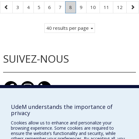
Previous
Page
Page
Page
Page
Page
Page
.
Page
Page
Page
Page
Nex
3
4
5
6
7
8
9
10
11
12
page
Current
pag
page.
40 results per page
SUIVEZ-NOUS
UdeM understands the importance of
privacy
École d'architecture
Cookies allow us to enhance and personalize your
École de design
browsing experience. Some cookies are required to
ensure the website’s functionality and security, while
École d'urbanisme et d'architecture de paysage
others remember your preferences. By accepting all, you