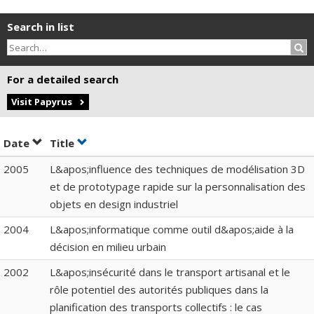
Search in list
Sea
For a detailed search
Visit Papyrus
Sort by date in ascending order
Sort by title in ascending order
Date
Title
2005
L&apos;influence des techniques de modélisation 3D
et de prototypage rapide sur la personnalisation des
objets en design industriel
2004
L&apos;informatique comme outil d&apos;aide à la
décision en milieu urbain
2002
L&apos;insécurité dans le transport artisanal et le
rôle potentiel des autorités publiques dans la
planification des transports collectifs : le cas