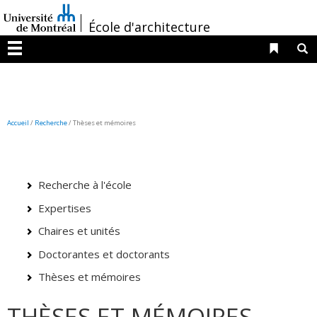
Passer
/
au
École d'architecture
contenu
Liens 
R
Menu
Accueil
/
Recherche
/
Thèses et mémoires
Recherche à l'école
Expertises
Chaires et unités
Doctorantes et doctorants
Thèses et mémoires
THÈSES ET MÉMOIRES