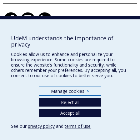
UdeM understands the importance of
privacy
École d'architecture
Cookies allow us to enhance and personalize your
École de design
browsing experience. Some cookies are required to
ensure the website’s functionality and security, while
École d'urbanisme et d'architecture de paysage
others remember your preferences. By accepting all, you
consent to our use of cookies to better serve you.
Faculté de l'aménagement
Manage cookies
>
Plan du site
Reject all
Accessibilité
Accept all
See our
privacy policy
and
terms of use
.
Privacy