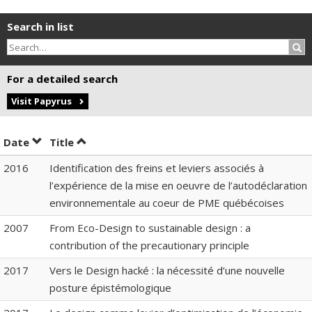
Search in list
Sea
For a detailed search
Visit Papyrus
Sort by date in descending order
Sort by title in descending order
Date
Title
2016
Identification des freins et leviers associés à
l’expérience de la mise en oeuvre de l’autodéclaration
environnementale au coeur de PME québécoises
2007
From Eco-Design to sustainable design : a
contribution of the precautionary principle
2017
Vers le Design hacké : la nécessité d’une nouvelle
posture épistémologique