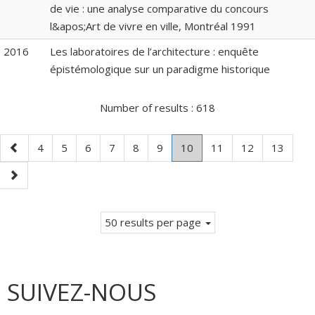
de vie : une analyse comparative du concours
l&apos;Art de vivre en ville, Montréal 1991
2016
Les laboratoires de l’architecture : enquête
épistémologique sur un paradigme historique
Number of results :
618
Previous
Page
Page
Page
Page
Page
Page
Page
.
Page
Page
Page
4
5
6
7
8
9
10
11
12
13
page
Current
Next
page.
page
50 results per page
SUIVEZ-NOUS