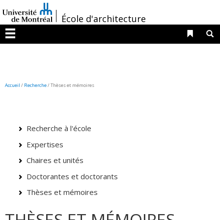
Passer
/
au
École d'architecture
contenu
Liens 
R
Menu
Accueil
/
Recherche
/
Thèses et mémoires
Recherche à l'école
Expertises
Chaires et unités
Doctorantes et doctorants
Thèses et mémoires
THÈSES ET MÉMOIRES