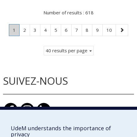
Number of results :
618
Page
.
Page
Page
Page
Page
Page
Page
Page
Page
Page
Next
1
2
3
4
5
6
7
8
9
10
Current
page
page.
40 results per page
SUIVEZ-NOUS
UdeM understands the importance of
privacy