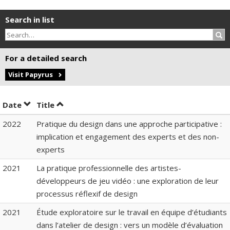
Search in list
Sea
For a detailed search
Visit Papyrus
Sort by date in descending order
Sort by title in descending order
Date
Title
2022
Pratique du design dans une approche participative :
implication et engagement des experts et des non-
experts
2021
La pratique professionnelle des artistes-
développeurs de jeu vidéo : une exploration de leur
processus réflexif de design
2021
Étude exploratoire sur le travail en équipe d’étudiants
dans l’atelier de design : vers un modèle d’évaluation