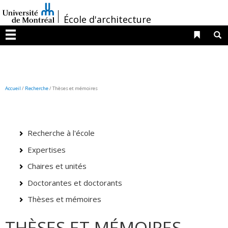
Passer
/
au
École d'architecture
contenu
Liens 
R
Menu
Accueil
/
Recherche
/
Thèses et mémoires
Recherche à l'école
Expertises
Chaires et unités
Doctorantes et doctorants
Thèses et mémoires
THÈSES ET MÉMOIRES