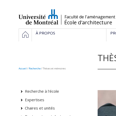
Passer
au
contenu
/
Faculté de l'aménagement
École d'architecture
Navigation
HOME
À PROPOS
PR
principale
THÈ
Accueil
/
Recherche
/
Thèses et mémoires
Recherche à l'école
Expertises
Chaires et unités