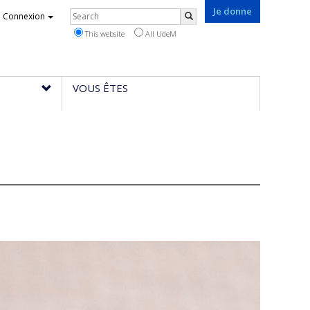
Je donne
Rechercher
Connexion
Search
This website
All UdeM
VOUS ÊTES