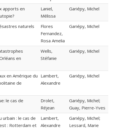
ux apports en
Laniel,
Gariépy, Michel
 utopie?
Mélissa
désastres naturels
Flores
Gariépy, Michel
Fernandez,
Rosa Amelia
 catastrophes
Wells,
Gariépy, Michel
-Orléans en
Stéfanie
daux en Amérique du
Lambert,
Gariépy, Michel
olitaine de
Alexandre
ue: le cas de
Drolet,
Gariépy, Michel;
Réjean
Guay, Pierre-Yves
 urbain : le cas de
Lambert,
Gariépy, Michel;
est : Rotterdam et
Alexandre
Lessard, Marie