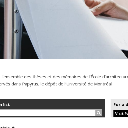
 l’ensemble des thèses et des mémoires de l’École d’architectur
rvés dans Papyrus, le dépôt de l’Université de Montréal.
n list
For a 
Search…
Visit 
t by date in ascending order
Sort by title in ascending order