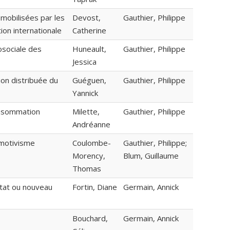
mobilisées par les
Devost,
Gauthier, Philippe
ion internationale
Catherine
rosociale des
Huneault,
Gauthier, Philippe
Jessica
on distribuée du
Guéguen,
Gauthier, Philippe
Yannick
onsommation
Milette,
Gauthier, Philippe
Andréanne
émotivisme
Coulombe-
Gauthier, Philippe;
Morency,
Blum, Guillaume
Thomas
état ou nouveau
Fortin, Diane
Germain, Annick
Bouchard,
Germain, Annick