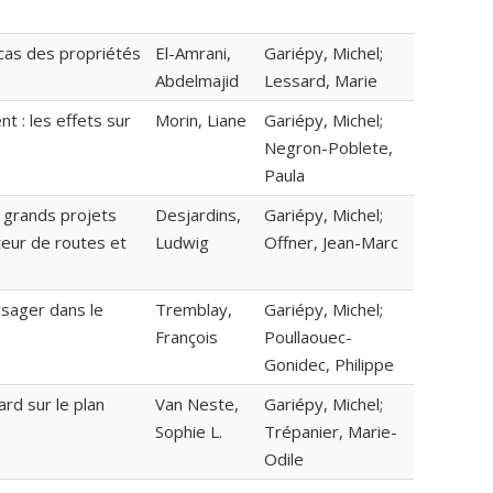
 cas des propriétés
El-Amrani,
Gariépy, Michel;
Abdelmajid
Lessard, Marie
 : les effets sur
Morin, Liane
Gariépy, Michel;
Negron-Poblete,
Paula
 grands projets
Desjardins,
Gariépy, Michel;
teur de routes et
Ludwig
Offner, Jean-Marc
ysager dans le
Tremblay,
Gariépy, Michel;
François
Poullaouec-
Gonidec, Philippe
ard sur le plan
Van Neste,
Gariépy, Michel;
Sophie L.
Trépanier, Marie-
Odile