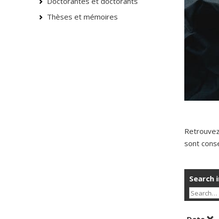
Doctorantes et doctorants
Thèses et mémoires
Retrouvez
sont conse
Search i
Sor