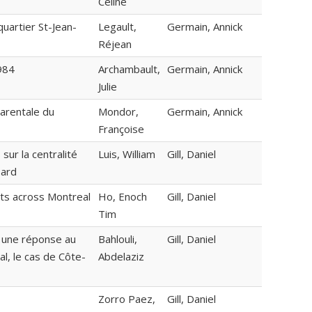
Céline
uartier St-Jean-
Legault,
Germain, Annick
Réjean
1984
Archambault,
Germain, Annick
Julie
arentale du
Mondor,
Germain, Annick
Françoise
sur la centralité
Luis, William
Gill, Daniel
sard
cts across Montreal
Ho, Enoch
Gill, Daniel
Tim
 une réponse au
Bahlouli,
Gill, Daniel
, le cas de Côte-
Abdelaziz
Zorro Paez,
Gill, Daniel