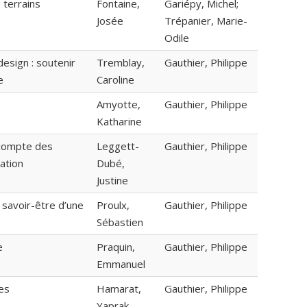
 terrains
Fontaine,
Gariépy, Michel;
Josée
Trépanier, Marie-
Odile
esign : soutenir
Tremblay,
Gauthier, Philippe
e
Caroline
Amyotte,
Gauthier, Philippe
Katharine
 compte des
Leggett-
Gauthier, Philippe
ation
Dubé,
Justine
 savoir-être d’une
Proulx,
Gauthier, Philippe
Sébastien
e
Praquin,
Gauthier, Philippe
Emmanuel
es
Hamarat,
Gauthier, Philippe
Yaprak