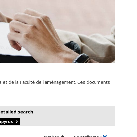
e et de la Faculté de l’aménagement. Ces documents
detailed search
Papyrus
Sort by author in ascending orde
by contributor