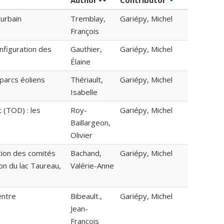
Author
Contributor
 urbain
Tremblay,
Gariépy, Michel
François
onfiguration des
Gauthier,
Gariépy, Michel
Élaine
 parcs éoliens
Thériault,
Gariépy, Michel
Isabelle
 (TOD) : les
Roy-
Gariépy, Michel
Baillargeon,
Olivier
tion des comités
Bachand,
Gariépy, Michel
on du lac Taureau,
Valérie-Anne
entre
Bibeault.,
Gariépy, Michel
Jean-
François