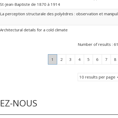
St-Jean-Baptiste de 1870 à 1914
La perception structurale des polyèdres : observation et manipul
Architectural details for a cold climate
Number of results :
6
Page
.
Page
Page
Page
Page
Page
Page
P
1
2
3
4
5
6
7
8
Current
page.
10 results per page
VEZ-NOUS