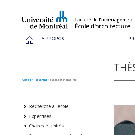
Passer
au
contenu
/
Faculté de l'aménagement
École d'architecture
Navigation
HOME
À PROPOS
PR
principale
THÈ
Accueil
/
Recherche
/
Thèses et mémoires
Recherche à l'école
Expertises
Chaires et unités