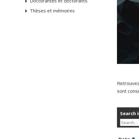
Doctorantes et doctorants
Thèses et mémoires
Retrouvez
sont conse
Search i
Sor