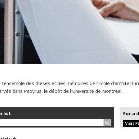
 l’ensemble des thèses et des mémoires de l’École d’architectur
rvés dans Papyrus, le dépôt de l’Université de Montréal.
n list
For a 
Search…
Visit 
t by date in descending order
Sort by title in descending order