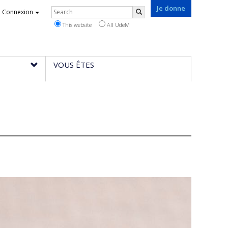
Je donne
Rechercher
Connexion
Search
This website
All UdeM
VOUS ÊTES