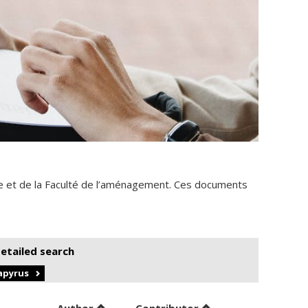
e et de la Faculté de l’aménagement. Ces documents
detailed search
Papyrus
Sort by author in descending order
by contributor in d