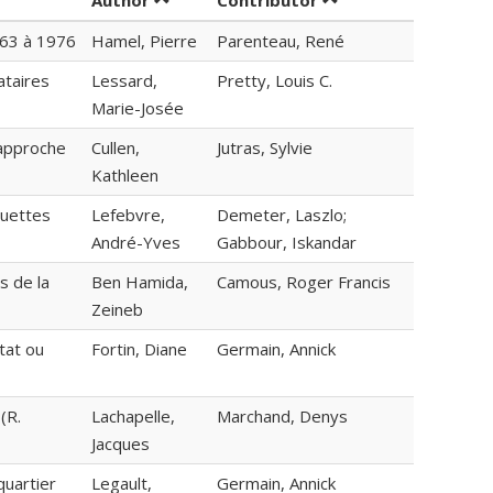
Author
Contributor
963 à 1976
Hamel, Pierre
Parenteau, René
ataires
Lessard,
Pretty, Louis C.
Marie-Josée
;approche
Cullen,
Jutras, Sylvie
Kathleen
muettes
Lefebvre,
Demeter, Laszlo;
André-Yves
Gabbour, Iskandar
s de la
Ben Hamida,
Camous, Roger Francis
Zeineb
tat ou
Fortin, Diane
Germain, Annick
(R.
Lachapelle,
Marchand, Denys
Jacques
quartier
Legault,
Germain, Annick