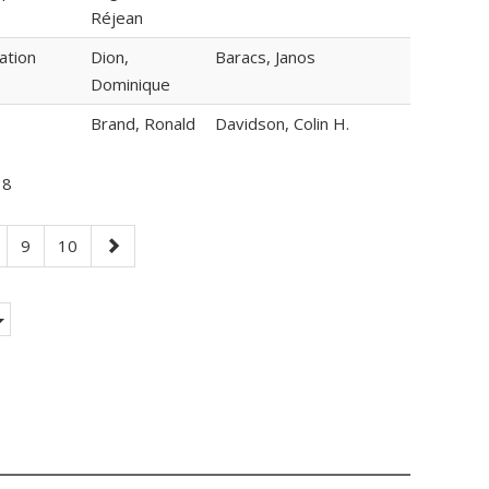
Réjean
ation
Dion,
Baracs, Janos
Dominique
Brand, Ronald
Davidson, Colin H.
18
age
Page
Page
Next
9
10
page