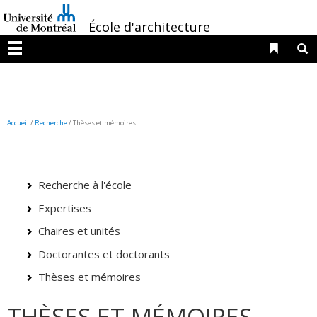
Passer
/
au
École d'architecture
contenu
Liens 
R
Menu
Accueil
/
Recherche
/
Thèses et mémoires
Recherche à l'école
Expertises
Chaires et unités
Doctorantes et doctorants
Thèses et mémoires
THÈSES ET MÉMOIRES