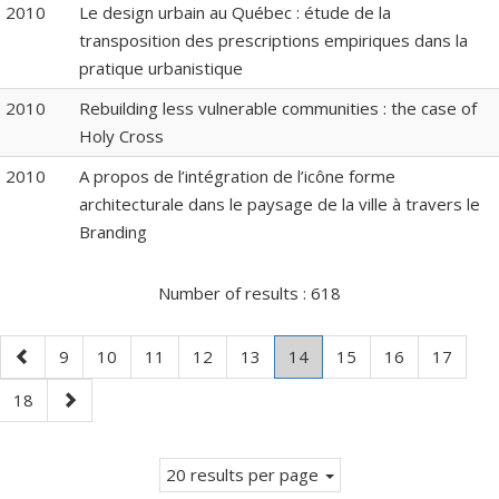
2010
Le design urbain au Québec : étude de la
transposition des prescriptions empiriques dans la
pratique urbanistique
2010
Rebuilding less vulnerable communities : the case of
Holy Cross
2010
A propos de l’intégration de l’icône forme
architecturale dans le paysage de la ville à travers le
Branding
Number of results :
618
Previous
Page
Page
Page
Page
Page
Page
.
Page
Page
Page
9
10
11
12
13
14
15
16
17
page
Current
Page
Next
18
page.
page
20 results per page