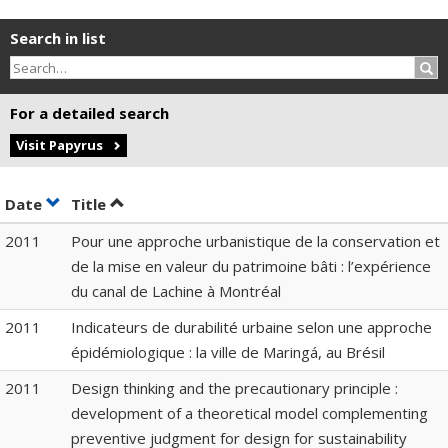
Search in list
Sea
For a detailed search
Visit Papyrus
Sort by date in ascending order
Sort by title in ascending order
Date
Title
2011
Pour une approche urbanistique de la conservation et
de la mise en valeur du patrimoine bâti : l’expérience
du canal de Lachine à Montréal
2011
Indicateurs de durabilité urbaine selon une approche
épidémiologique : la ville de Maringá, au Brésil
2011
Design thinking and the precautionary principle :
development of a theoretical model complementing
preventive judgment for design for sustainability