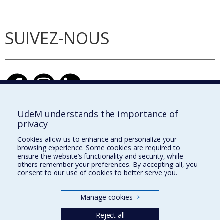
SUIVEZ-NOUS
UdeM understands the importance of
privacy
École d'architecture
Cookies allow us to enhance and personalize your
École de design
browsing experience. Some cookies are required to
ensure the website’s functionality and security, while
École d'urbanisme et d'architecture de paysage
others remember your preferences. By accepting all, you
consent to our use of cookies to better serve you.
Faculté de l'aménagement
Manage cookies
>
Plan du site
Reject all