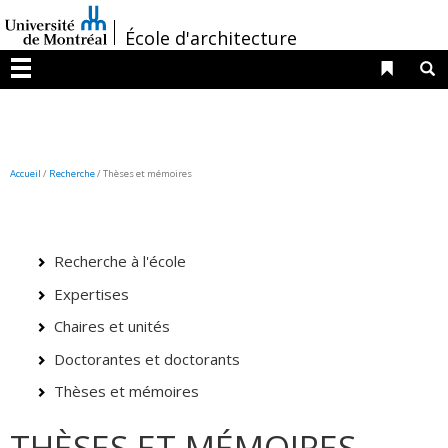
Passer
/
au
École d'architecture
contenu
Liens 
R
Menu
Accueil
/
Recherche
/
Thèses et mémoires
Recherche à l'école
Expertises
Chaires et unités
Doctorantes et doctorants
Thèses et mémoires
THÈSES ET MÉMOIRES