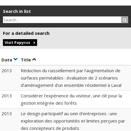
Search in list
Sea
For a detailed search
Visit Papyrus
Sort by date in ascending order
Sort by title in ascending order
Date
Title
2013
Réduction du ruissellement par l’augmentation de
surfaces perméables : évaluation de 2 scénarios
d’aménagement d’un ensemble résidentiel à Laval
2013
Considérer l’expérience du visiteur, une clé pour la
gestion intégrée des forêts
2013
Le design participatif au sein d’entreprises : une
exploration des opportunités et limites perçues par
des concepteurs de produits