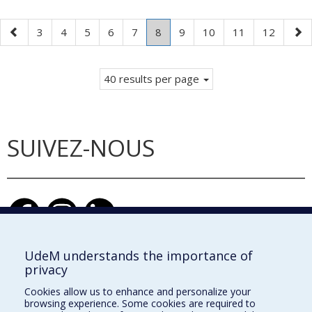
Previous
Page
Page
Page
Page
Page
Page
.
Page
Page
Page
Page
Nex
3
4
5
6
7
8
9
10
11
12
page
Current
pag
page.
40 results per page
SUIVEZ-NOUS
UdeM understands the importance of
privacy
École d'architecture
Cookies allow us to enhance and personalize your
École de design
browsing experience. Some cookies are required to