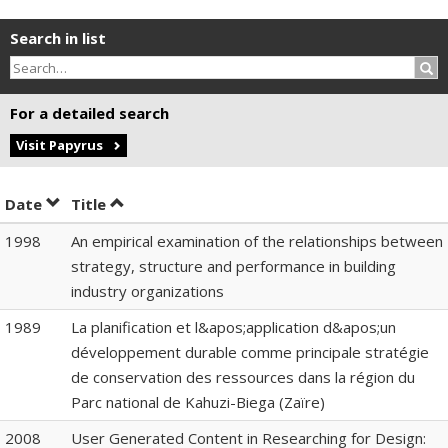
Search in list
Sea
For a detailed search
Visit Papyrus
Sort by date in descending order
Sort by title in descending order
Date
Title
1998
An empirical examination of the relationships between
strategy, structure and performance in building
industry organizations
1989
La planification et l&apos;application d&apos;un
développement durable comme principale stratégie
de conservation des ressources dans la région du
Parc national de Kahuzi-Biega (Zaïre)
2008
User Generated Content in Researching for Design: