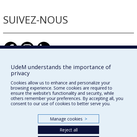
SUIVEZ-NOUS
UdeM understands the importance of
privacy
École d'architecture
Cookies allow us to enhance and personalize your
École de design
browsing experience. Some cookies are required to
ensure the website’s functionality and security, while
École d'urbanisme et d'architecture de paysage
others remember your preferences. By accepting all, you
consent to our use of cookies to better serve you.
Faculté de l'aménagement
Manage cookies
>
Plan du site
Reject all