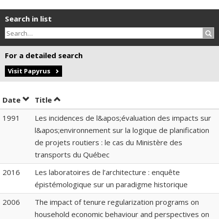
Search in list
Sea
For a detailed search
Visit Papyrus
Sort by date in descending order
Sort by title in descending order
Date
Title
1991
Les incidences de l&apos;évaluation des impacts sur
l&apos;environnement sur la logique de planification
de projets routiers : le cas du Ministère des
transports du Québec
2016
Les laboratoires de l’architecture : enquête
épistémologique sur un paradigme historique
2006
The impact of tenure regularization programs on
household economic behaviour and perspectives on