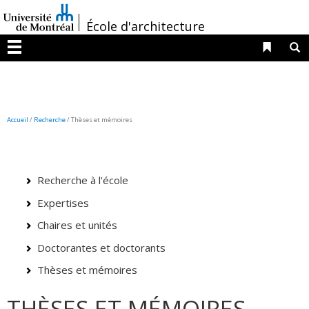
Passer
/
au
École d'architecture
contenu
Liens 
R
Menu
Accueil
/
Recherche
/
Thèses et mémoires
Recherche à l'école
Expertises
Chaires et unités
Doctorantes et doctorants
Thèses et mémoires
THÈSES ET MÉMOIRES