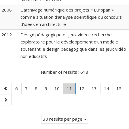
2008
L’archivage numérique des projets « Europan »
comme situation d’analyse scientifique du concours
d’idées en architecture
2012
Design pédagogique et jeux vidéo : recherche
exploratoire pour le développement d’un modèle
soutenant le design pédagogique dans les jeux vidéo
non éducatifs
Number of results :
618
Previous
Page
Page
Page
Page
Page
Page
.
Page
Page
Page
Page
6
7
8
9
10
11
12
13
14
15
page
Current
Next
page.
page
30 results per page