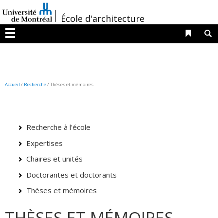
Passer
/
au
École d'architecture
contenu
Liens 
R
Menu
Accueil
/
Recherche
/
Thèses et mémoires
Recherche à l'école
Expertises
Chaires et unités
Doctorantes et doctorants
Thèses et mémoires
THÈSES ET MÉMOIRES