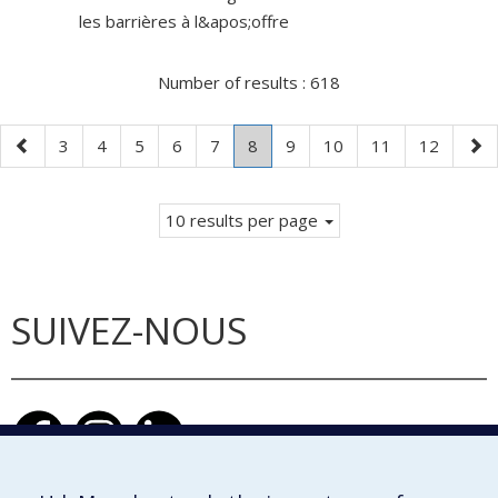
les barrières à l&apos;offre
Number of results :
618
Previous
Page
Page
Page
Page
Page
Page
.
Page
Page
Page
Page
Nex
3
4
5
6
7
8
9
10
11
12
page
Current
pag
page.
10 results per page
SUIVEZ-NOUS