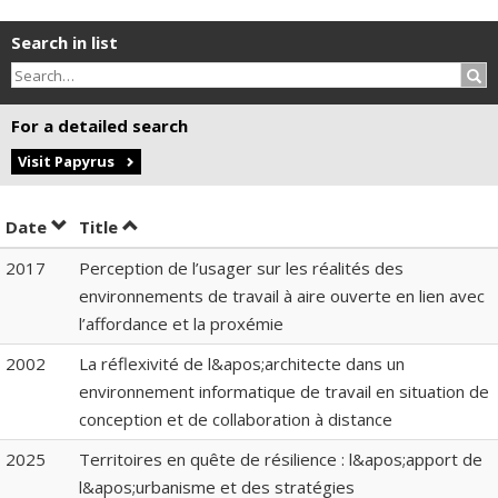
Search in list
Sea
For a detailed search
Visit Papyrus
Sort by date in descending order
Sort by title in descending order
Date
Title
2017
Perception de l’usager sur les réalités des
environnements de travail à aire ouverte en lien avec
l’affordance et la proxémie
2002
La réflexivité de l&apos;architecte dans un
environnement informatique de travail en situation de
conception et de collaboration à distance
2025
Territoires en quête de résilience : l&apos;apport de
l&apos;urbanisme et des stratégies